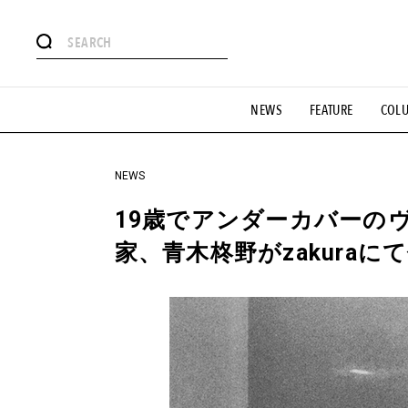
#注目のタグ
NEWS
FEATURE
COL
#SHOPPING ADDICT
#憧れの逸品
#ESSENTIAL DESIG
#GH 銘品の所以
#フイナムのYouTube
#Commune H
#SPORTS
#HANDSOME HANDBOOK
NEWS
19歳でアンダーカバーの
家、青木柊野がzakuraに