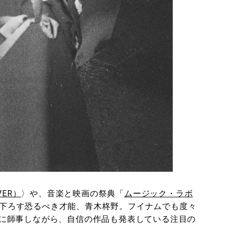
VER）
〉や、音楽と映画の祭典「
ムージック・ラボ
下ろす恐るべき才能、青木柊野。フイナムでも度々
に師事しながら、自信の作品も発表している注目の