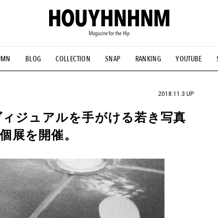
UMN
BLOG
COLLECTION
SNAP
RANKING
YOUTUBE
NS
#古着サミット
#NEW VINTAGE
#マイナーグッド図鑑
#FOCUS IT
#AH.H
#ととけん
#FASHION
#MUSIC
#M
2018.11.3 UP
ヴィジュアルを手がける若き写真
て個展を開催。