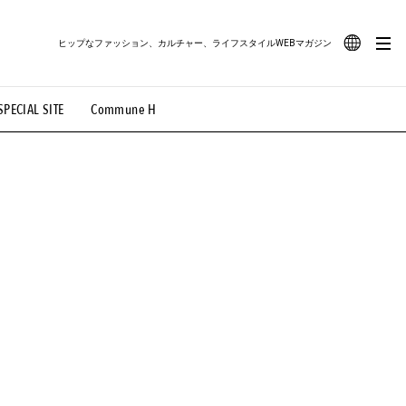
ヒップなファッション、カルチャー、ライフスタイルWEBマガジン
JA
SPECIAL SITE
Commune H
#路地裏てぃーん。
#MONTHLY JOURNAL
EN
OVIE
#LIFESTYLE
#SNEAKER
#OUTDOOR