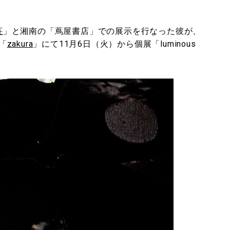
荘
」と湘南の「蔦屋書店」での展示を行なった彼が、
「
zakura
」にて11月6日（火）から個展「luminous