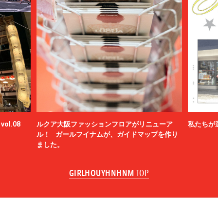
ol.08
ルクア大阪ファッションフロアがリニューア
私たちが
ル！ ガールフイナムが、ガイドマップを作り
ました。
GIRLHOUYHNHNM
TOP