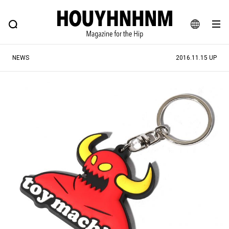
NEWS
FEATURE
BLOG
SNAP
Commune H
ヒップなファッション、カルチャー、ライフスタイルWEBマガジン
JA
NEWS
2016.11.15 UP
EN
#注目のタグ
#SHOPPING ADDICT
#憧れの逸品
#ESSENTIAL DESIGNS
#古着サミット
#NEW VINTAGE
#マイナーグッド図鑑
#路地裏てぃーん。
#MONTHLY JOURNAL
#GH 銘品の所以
#フイナムのYouTube
#Commune H
#FOCUS IT
#AH.H
#ととけん
#FASHION
#MUSIC
#MOVIE