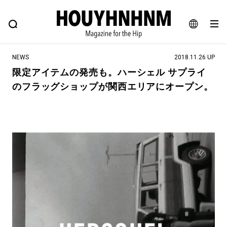
NEWS
FEATURE
BLOG
SNAP
Commune H
ヒップなファッション、カルチャー、ライフスタイルWEBマガジン
JA
NEWS
2018.11.26 UP
EN
限定アイテムの発売も。ハーシェル サプライ
のフラッグショップが関西エリアにオープン。
#注目のタグ
#SHOPPING ADDICT
#憧れの逸品
#ESSENTIAL DESIGNS
#古着サミット
#NEW VINTAGE
#マイナーグッド図鑑
#路地裏てぃーん。
#MONTHLY JOURNAL
#GH 銘品の所以
#フイナムのYouTube
#Commune H
#FOCUS IT
#AH.H
#ととけん
#FASHION
#MUSIC
#MOVIE