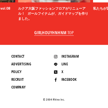
ol.08
ルクア大阪ファッションフロアがリニューア
私たちが
ル！ ガールフイナムが、ガイドマップを作り
ました。
GIRLHOUYHNHNM
TOP
CONTACT
INSTAGRAM
ADVERTISING
LINE
POLICY
X
RECRUIT
FACEBOOK
COMPANY
©️ 2004 Rhino Inc.