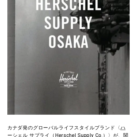
#LIFESTYLE
#SNEAKER
#OUTDOOR
#SPORTS
#HANDSOME HANDBOOK
カナダ発のグローバルライフスタイルブランド〈
ハ
ーシェル サプライ（Herschel Supply Co.）
〉が、関