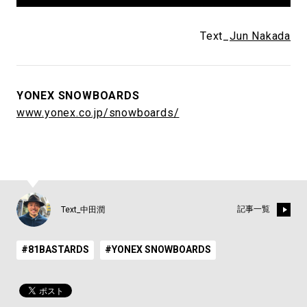
Text_
Jun Nakada
YONEX SNOWBOARDS
www.yonex.co.jp/snowboards/
記事一覧
Text_中田潤
#81BASTARDS
#YONEX SNOWBOARDS