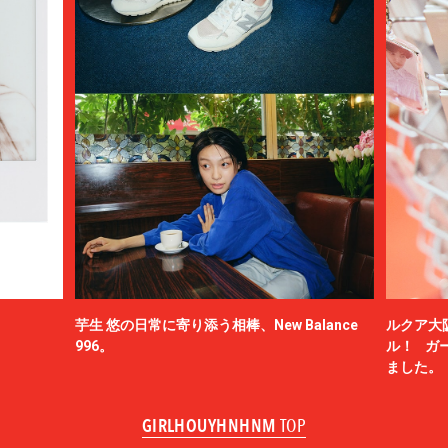
芋生 悠の日常に寄り添う相棒、New Balance
ルクア大
996。
ル！ ガ
ました。
GIRLHOUYHNHNM
TOP