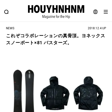
NEWS
FEATURE
BLOG
SNAP
Commune H
ヒップなファッション、カルチャー、ライフスタイルWEBマガジン
JA
NEWS
2018.12.4 UP
EN
これぞコラボレーションの真骨頂。ヨネックス
スノーボート×81 バスターズ。
#注目のタグ
#SHOPPING ADDICT
#憧れの逸品
#MONTHLY JOURNAL
#ESSENTIAL DESIGNS
#NEW VINTAGE
#古着サミット
#マイナーグッド図鑑
#フイナムのYouTube
#Commune H
#FOCUS IT
#AH.H
#ととけん
#FASHION
#MUSIC
#MOVIE
#LIFESTYLE
#SNEAKER
#OUTDOOR