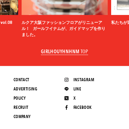
ol.08
ルクア大阪ファッションフロアがリニューア
私たちが
ル！ ガールフイナムが、ガイドマップを作り
ました。
GIRLHOUYHNHNM
TOP
CONTACT
INSTAGRAM
ADVERTISING
LINE
POLICY
X
RECRUIT
FACEBOOK
COMPANY