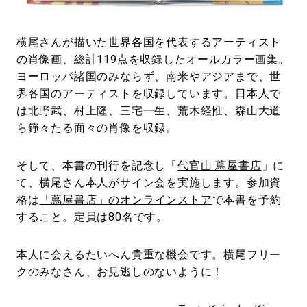
横尾さんが描いた世界各国を代表するアーティスト
の肖像画、総計119点を収録したオールカラー画集。
ヨーロッパ諸国のみならず、南米やアジアまで、世
界各国のアーティストを収録しています。日本人で
は北野武、村上隆、三宅一生、荒木経惟、森山大道
ら錚々たる面々の肖像を収録。
そして、本書の刊行を記念し「
代官山 蔦屋書店
」に
て、横尾さん本人がサイン会を実施します。参加資
格は
「蔦屋書店」のオンラインストア
で本書を予約
すること。定員は80名です。
本人に会えるたいへん貴重な機会です。横尾フリー
クのみなさん、お見逃しのないように！