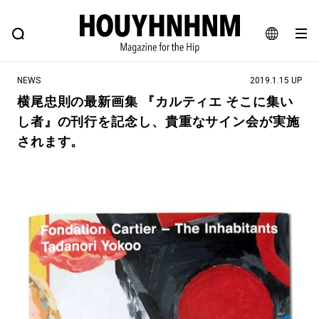
NEWS
FEATURE
BLOG
SNAP
Commune H
ヒップなファッション、カルチャー、ライフスタイルWEBマガジン
JA
NEWS
2019.1.15 UP
EN
横尾忠則の最新画集 『カルティエ そこに集い
し者』の刊行を記念し、貴重なサイン会が実施
#注目のタグ
されます。
#SHOPPING ADDICT
#憧れの逸品
#ESSENTIAL DESIGNS
#古着サミット
#NEW VINTAGE
#マイナーグッド図鑑
#路地裏てぃーん。
#MONTHLY JOURNAL
#GH 銘品の所以
#フイナムのYouTube
#Commune H
#FOCUS IT
#AH.H
#ととけん
#FASHION
#MUSIC
#MOVIE