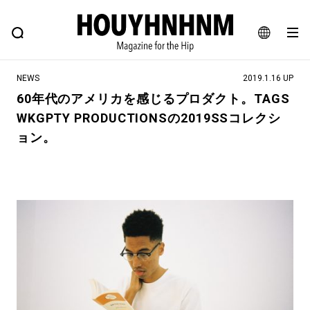
NEWS
FEATURE
BLOG
SNAP
Commune H
ヒップなファッション、カルチャー、ライフスタイルWEBマガジン
JA
NEWS
2019.1.16 UP
EN
60年代のアメリカを感じるプロダクト。TAGS
WKGPTY PRODUCTIONSの2019SSコレクシ
#注目のタグ
ョン。
#SHOPPING ADDICT
#憧れの逸品
#ESSENTIAL DESIGNS
#古着サミット
#NEW VINTAGE
#マイナーグッド図鑑
#路地裏てぃーん。
#MONTHLY JOURNAL
#GH 銘品の所以
#フイナムのYouTube
#Commune H
#FOCUS IT
#AH.H
#ととけん
#FASHION
#MUSIC
#MOVIE