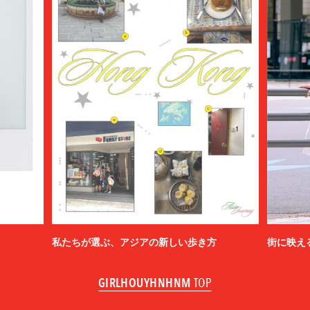
私たちが選ぶ、アジアの新しい歩き方
街に映え
GIRLHOUYHNHNM
TOP