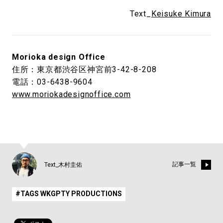
Text_
Keisuke Kimura
Morioka design Office
住所：東京都渋谷区神宮前3-42-8-208
電話：03-6438-9604
www.moriokadesignoffice.com
記事一覧
Text_木村圭佑
#TAGS WKGPTY PRODUCTIONS