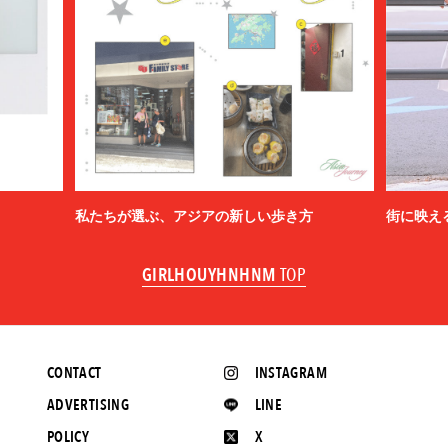
私たちが選ぶ、アジアの新しい歩き方
街に映え
GIRLHOUYHNHNM
TOP
CONTACT
INSTAGRAM
ADVERTISING
LINE
POLICY
X