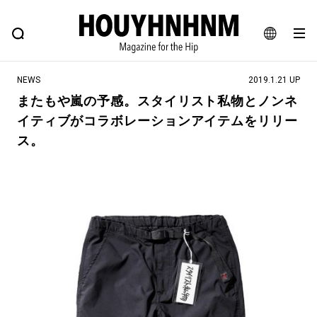
NEWS
FEATURE
BLOG
SNAP
Commune H
ヒップなファッション、カルチャー、ライフスタイルWEBマガジン
JA
NEWS
2019.1.21 UP
EN
またもや嵐の予感。スタイリスト私物とノンネ
イティブがコラボレーションアイテムをリリー
#注目のタグ
ス。
#SHOPPING ADDICT
#憧れの逸品
#ESSENTIAL DESIGNS
#古着サミット
#NEW VINTAGE
#マイナーグッド図鑑
#路地裏てぃーん。
#MONTHLY JOURNAL
#GH 銘品の所以
#フイナムのYouTube
#Commune H
#FOCUS IT
#AH.H
#ととけん
#FASHION
#MUSIC
#MOVIE