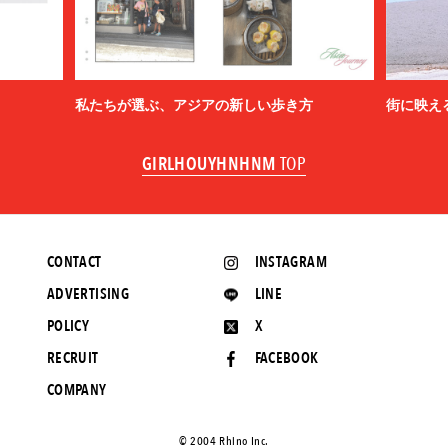
私たちが選ぶ、アジアの新しい歩き方
街に映え
GIRLHOUYHNHNM
TOP
CONTACT
INSTAGRAM
ADVERTISING
LINE
POLICY
X
RECRUIT
FACEBOOK
COMPANY
©️ 2004 Rhino Inc.