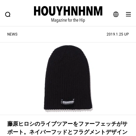
NEWS
FEATURE
BLOG
SNAP
Commune H
ヒップなファッション、カルチャー、ライフスタイルWEBマガジン
JA
NEWS
2019.1.25 UP
EN
#注目のタグ
#SHOPPING ADDICT
#憧れの逸品
#ESSENTIAL DESIGNS
#古着サミット
#NEW VINTAGE
#マイナーグッド図鑑
#路地裏てぃーん。
#MONTHLY JOURNAL
#GH 銘品の所以
#フイナムのYouTube
#Commune H
#FOCUS IT
#AH.H
藤原ヒロシのライブツアーをファーフェッチがサ
#ととけん
#FASHION
#MUSIC
#MOVIE
ポート。ネイバーフッドとフラグメントデザイン