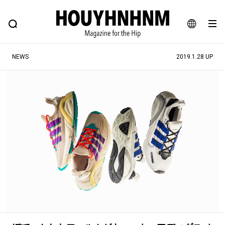
NEWS
FEATURE
BLOG
SNAP
Commune H
ヒップなファッション、カルチャー、ライフスタイルWEBマガジン
JA
NEWS
2019.1.28 UP
EN
#注目のタグ
#SHOPPING ADDICT
#憧れの逸品
#ESSENTIAL DESIGNS
#古着サミット
#NEW VINTAGE
#マイナーグッド図鑑
#路地裏てぃーん。
#MONTHLY JOURNAL
#GH 銘品の所以
#フイナムのYouTube
#Commune H
#FOCUS IT
#AH.H
#ととけん
#FASHION
#MUSIC
#MOVIE