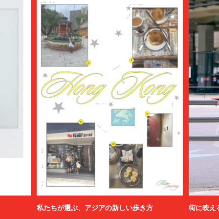
私たちが選ぶ、アジアの新しい歩き方
街に映え