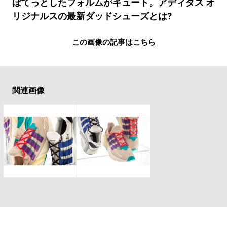
#LIFESTYLE
#SNEAKER
#OUTDOOR
ぼてっとしたフォルムがキュート。アディダス オ
リジナルスの最新ダッドシューズとは?
#SPORTS
#HANDSOME HANDBOOK
この画像の記事はこちら
関連画像