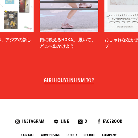
ぶ、アジアの新し
街に映えるHOKA。 履いて、
おしゃれななか
どこへ出かけよう
プ
GIRLHOUYHNHNM
TOP
INSTAGRAM
LINE
X
FACEBOOK
CONTACT
ADVERTISING
POLICY
RECRUIT
COMPANY