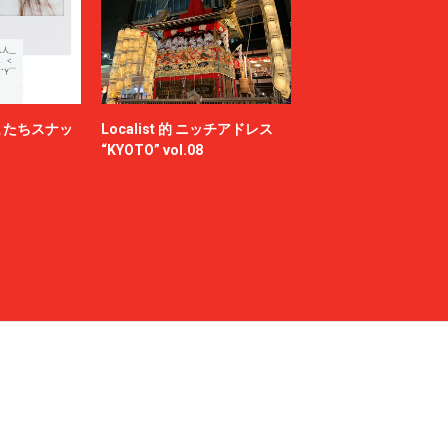
またちスナッ
Localist 的 ニッチアドレス
“KYOTO” vol.08