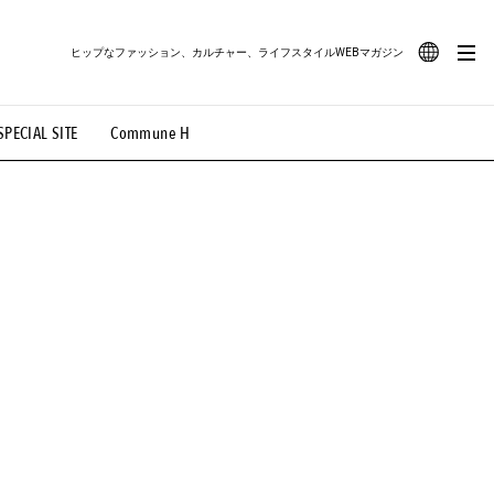
ヒップなファッション、カルチャー、ライフスタイルWEBマガジン
JA
SPECIAL SITE
Commune H
#路地裏てぃーん。
#MONTHLY JOURNAL
EN
OVIE
#LIFESTYLE
#SNEAKER
#OUTDOOR