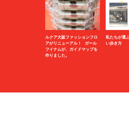
ルクア大阪ファッションフロ
私たちが選
アがリニューアル！ ガール
い歩き方
フイナムが、ガイドマップを
作りました。