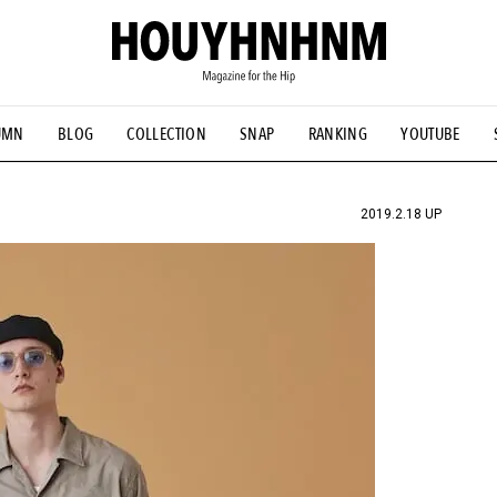
UMN
BLOG
COLLECTION
SNAP
RANKING
YOUTUBE
NS
#古着サミット
#NEW VINTAGE
#マイナーグッド図鑑
#FOCUS IT
#AH.H
#ととけん
#FASHION
#MUSIC
#M
2019.2.18 UP