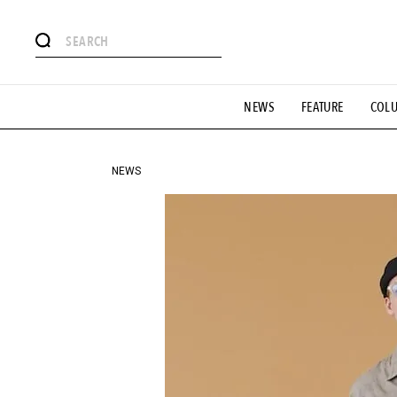
#注目のタグ
NEWS
FEATURE
COL
#SHOPPING ADDICT
#憧れの逸品
#ESSENTIAL DESIG
#GH 銘品の所以
#フイナムのYouTube
#Commune H
#SPORTS
#HANDSOME HANDBOOK
NEWS