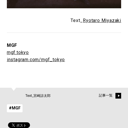
Text_
Ryotaro Miyazaki
MGF
mgf.tokyo
instagram.com/mgf_tokyo
記事一覧
Text_宮崎諒太郎
#MGF