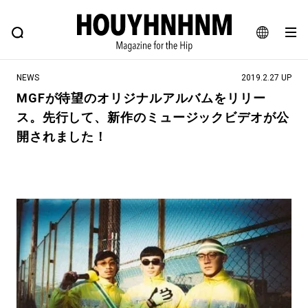
NEWS
FEATURE
BLOG
SNAP
Commune H
ヒップなファッション、カルチャー、ライフスタイルWEBマガジン
JA
NEWS
2019.2.27 UP
EN
MGFが待望のオリジナルアルバムをリリー
ス。先行して、新作のミュージックビデオが公
#注目のタグ
開されました！
#SHOPPING ADDICT
#憧れの逸品
#ESSENTIAL DESIGNS
#古着サミット
#NEW VINTAGE
#マイナーグッド図鑑
#路地裏てぃーん。
#MONTHLY JOURNAL
#GH 銘品の所以
#フイナムのYouTube
#Commune H
#FOCUS IT
#AH.H
#ととけん
#FASHION
#MUSIC
#MOVIE