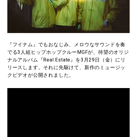
#LIFESTYLE
#SNEAKER
#OUTDOOR
#SPORTS
#HANDSOME HANDBOOK
『フイナム』でもおなじみ、メロウなサウンドを奏
でる3人組ヒップホップクルーMGFが、待望のオリジ
ナルアルバム『Real Estate』を3月29日（金）にリ
リースします。それに先駆けて、新作のミュージッ
クビデオが公開されました。