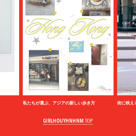
私たちが選ぶ、アジアの新しい歩き方
街に映え
GIRLHOUYHNHNM
TOP