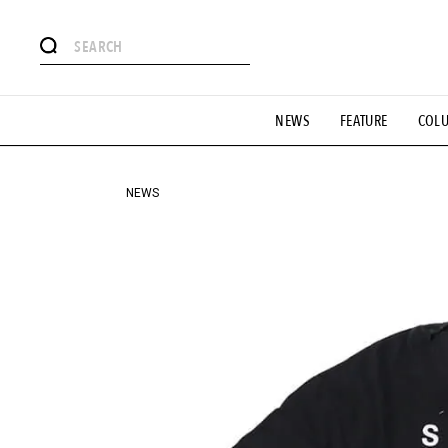
#注目のタグ
NEWS
FEATURE
COL
#SHOPPING ADDICT
#憧れの逸品
#ESSENTIAL DESIG
#GH 銘品の所以
#フイナムのYouTube
#Commune H
#SPORTS
#HANDSOME HANDBOOK
NEWS