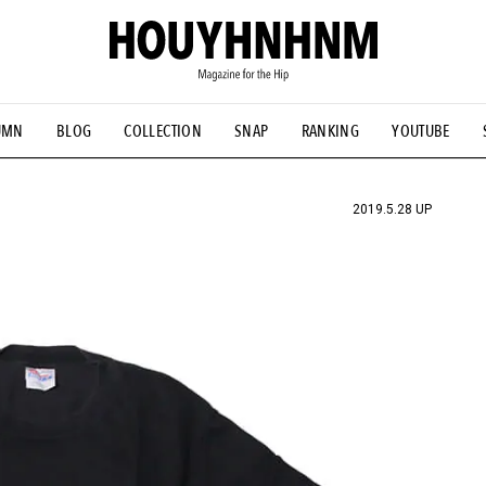
UMN
BLOG
COLLECTION
SNAP
RANKING
YOUTUBE
NS
#古着サミット
#NEW VINTAGE
#マイナーグッド図鑑
#FOCUS IT
#AH.H
#ととけん
#FASHION
#MUSIC
#M
2019.5.28 UP