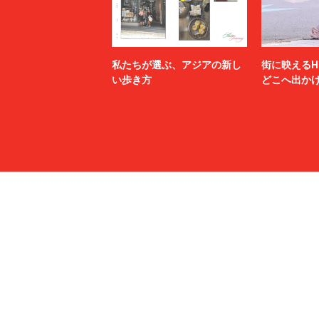
私たちが選ぶ、アジアの新し
街に映えるH
い歩き方
どこへ出か