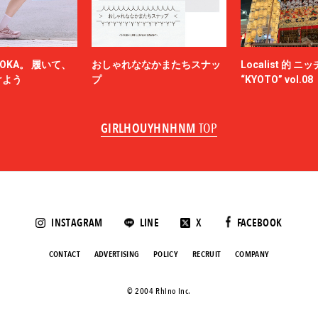
OKA。 履いて、
おしゃれななかまたちスナッ
Localist 的 
けよう
プ
“KYOTO” vol.08
GIRLHOUYHNHNM
TOP
INSTAGRAM
LINE
X
FACEBOOK
CONTACT
ADVERTISING
POLICY
RECRUIT
COMPANY
©️ 2004 Rhino Inc.