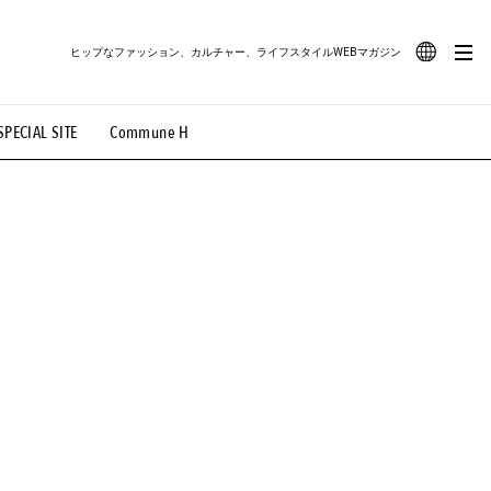
ヒップなファッション、カルチャー、ライフスタイルWEBマガジン
JA
SPECIAL SITE
Commune H
#路地裏てぃーん。
#MONTHLY JOURNAL
EN
OVIE
#LIFESTYLE
#SNEAKER
#OUTDOOR