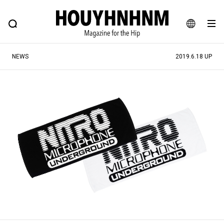
NEWS
FEATURE
BLOG
SNAP
Commune H
ヒップなファッション、カルチャー、ライフスタイルWEBマガジン
JA
NEWS
2019.6.18 UP
EN
#注目のタグ
#SHOPPING ADDICT
#憧れの逸品
#ESSENTIAL DESIGNS
#古着サミット
#NEW VINTAGE
#マイナーグッド図鑑
#路地裏てぃーん。
#MONTHLY JOURNAL
#GH 銘品の所以
#フイナムのYouTube
#Commune H
#FOCUS IT
#AH.H
#ととけん
#FASHION
#MUSIC
#MOVIE