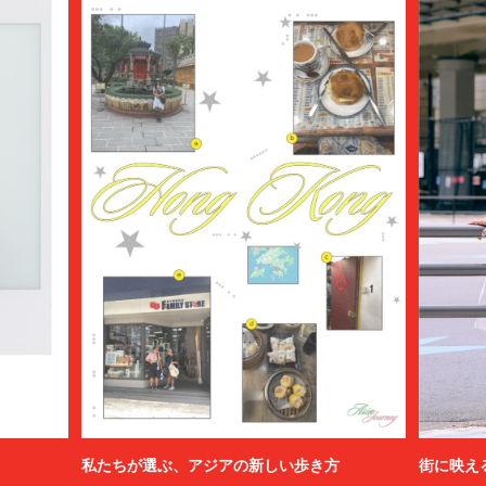
私たちが選ぶ、アジアの新しい歩き方
街に映え