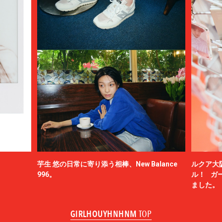
芋生 悠の日常に寄り添う相棒、New Balance
ルクア大
996。
ル！ ガ
ました。
GIRLHOUYHNHNM
TOP