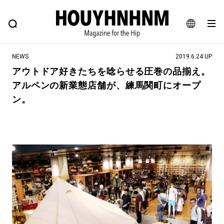
NEWS
FEATURE
BLOG
SNAP
Commune H
ヒップなファッション、カルチャー、ライフスタイルWEBマガジン
JA
NEWS
2019.6.24 UP
EN
アウトドア好きたちを唸らせる圧巻の品揃え。
アルペンの新業態店舗が、練馬関町にオープ
#注目のタグ
ン。
#SHOPPING ADDICT
#憧れの逸品
#ESSENTIAL DESIGNS
#古着サミット
#NEW VINTAGE
#マイナーグッド図鑑
#路地裏てぃーん。
#MONTHLY JOURNAL
#GH 銘品の所以
#フイナムのYouTube
#Commune H
#FOCUS IT
#AH.H
#ととけん
#FASHION
#MUSIC
#MOVIE