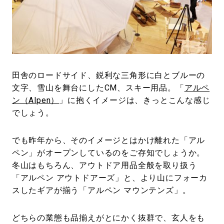
#LIFESTYLE
#SNEAKER
#OUTDOOR
#SPORTS
#HANDSOME HANDBOOK
田舎のロードサイド、鋭利な三角形に白とブルーの
文字、雪山を舞台にしたCM、スキー用品。「
アルペ
ン（Alpen）
」に抱くイメージは、きっとこんな感じ
でしょう。
でも昨年から、そのイメージとはかけ離れた「アル
ペン」がオープンしているのをご存知でしょうか。
冬山はもちろん、アウトドア用品全般を取り扱う
「アルペン アウトドアーズ」と、より山にフォーカ
スしたギアが揃う「アルペン マウンテンズ」。
どちらの業態も品揃えがとにかく抜群で、玄人をも