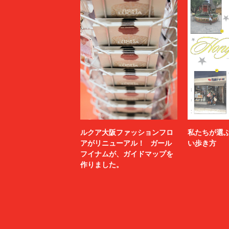
ルクア大阪ファッションフロ
私たちが選
アがリニューアル！ ガール
い歩き方
フイナムが、ガイドマップを
作りました。