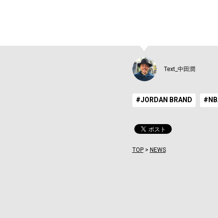
Text_中田潤
#JORDAN BRAND
#NB
TOP
>
NEWS