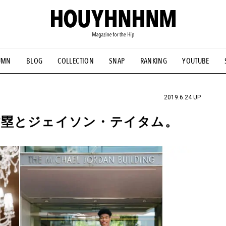
UMN
BLOG
COLLECTION
SNAP
RANKING
YOUTUBE
NS
#古着サミット
#NEW VINTAGE
#マイナーグッド図鑑
#FOCUS IT
#AH.H
#ととけん
#FASHION
#MUSIC
#M
2019.6.24 UP
村塁とジェイソン・テイタム。