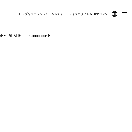
ヒップなファッション、カルチャー、ライフスタイルWEBマガジン
JA
SPECIAL SITE
Commune H
#路地裏てぃーん。
#MONTHLY JOURNAL
EN
OVIE
#LIFESTYLE
#SNEAKER
#OUTDOOR