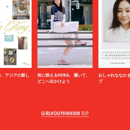
ぶ、アジアの新し
街に映えるHOKA。 履いて、
おしゃれななか
どこへ出かけよう
プ
GIRLHOUYHNHNM
TOP