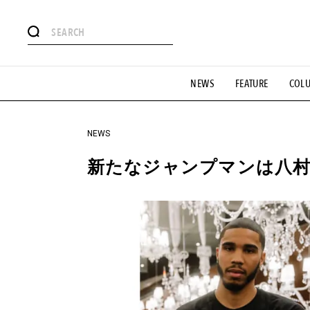
#注目のタグ
NEWS
FEATURE
COL
#SHOPPING ADDICT
#憧れの逸品
#ESSENTIAL DESIG
#GH 銘品の所以
#フイナムのYouTube
#Commune H
#SPORTS
#HANDSOME HANDBOOK
NEWS
新たなジャンプマンは八