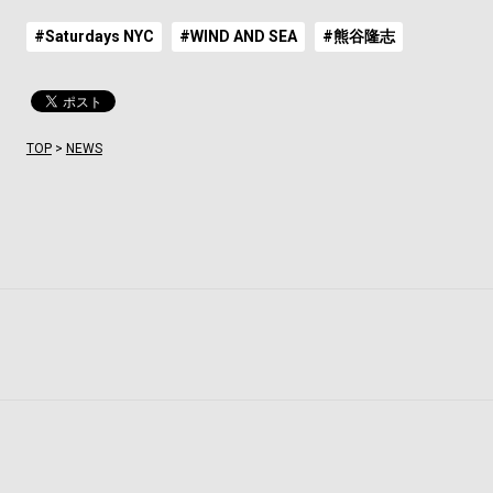
#Saturdays NYC
#WIND AND SEA
#熊谷隆志
TOP
>
NEWS