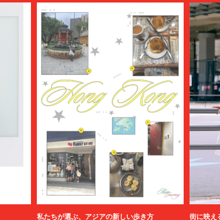
私たちが選ぶ、アジアの新しい歩き方
街に映え