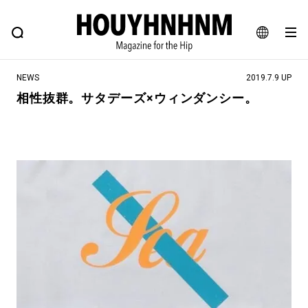
NEWS
FEATURE
BLOG
SNAP
Commune H
ヒップなファッション、カルチャー、ライフスタイルWEBマガジン
JA
NEWS
2019.7.9 UP
EN
相性抜群。サタデーズ×ウィンダンシー。
#注目のタグ
#SHOPPING ADDICT
#憧れの逸品
#ESSENTIAL DESIGNS
#古着サミット
#NEW VINTAGE
#マイナーグッド図鑑
#路地裏てぃーん。
#MONTHLY JOURNAL
#GH 銘品の所以
#フイナムのYouTube
#Commune H
#FOCUS IT
#AH.H
#ととけん
#FASHION
#MUSIC
#MOVIE