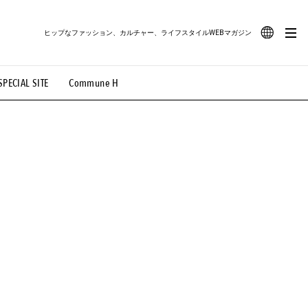
ヒップなファッション、カルチャー、ライフスタイルWEBマガジン
JA
SPECIAL SITE
Commune H
#路地裏てぃーん。
#MONTHLY JOURNAL
EN
OVIE
#LIFESTYLE
#SNEAKER
#OUTDOOR