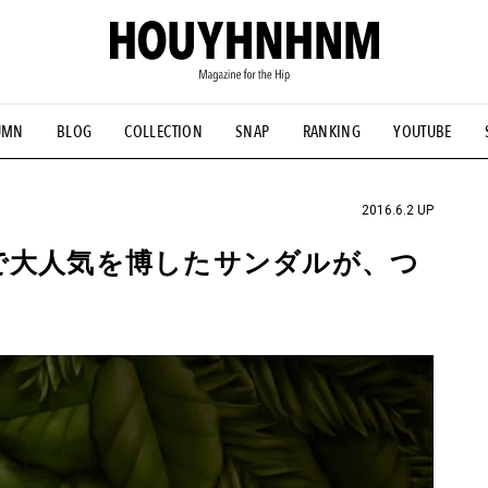
UMN
BLOG
COLLECTION
SNAP
RANKING
YOUTUBE
NS
#古着サミット
#NEW VINTAGE
#マイナーグッド図鑑
#FOCUS IT
#AH.H
#ととけん
#FASHION
#MUSIC
#M
2016.6.2 UP
で大人気を博したサンダルが、つ