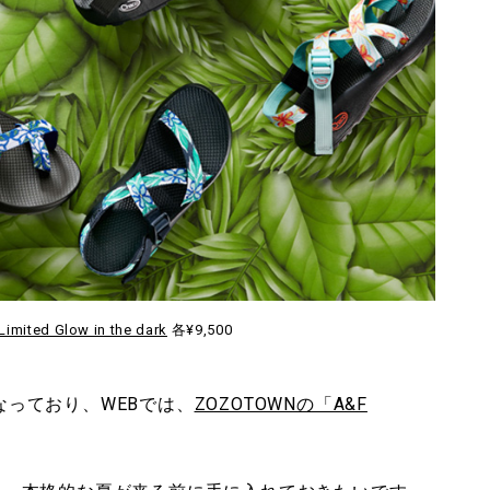
Limited Glow in the dark
各¥9,500
なっており、WEBでは、
ZOZOTOWNの「A&F
。