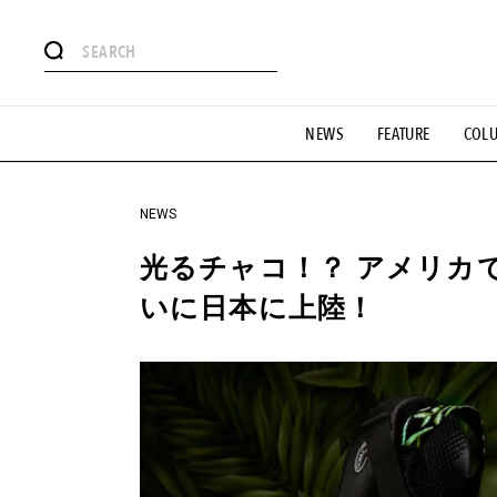
#注目のタグ
NEWS
FEATURE
COL
#SHOPPING ADDICT
#憧れの逸品
#ESSENTIAL DESIG
#GH 銘品の所以
#フイナムのYouTube
#Commune H
#SPORTS
#HANDSOME HANDBOOK
NEWS
光るチャコ！？ アメリカ
いに日本に上陸！