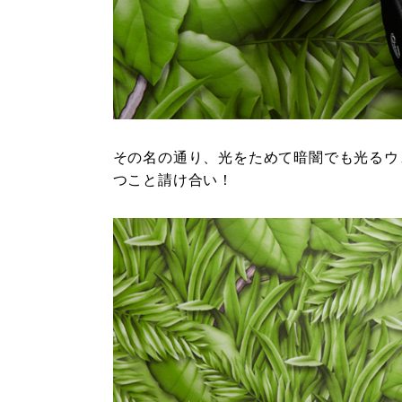
その名の通り、光をためて暗闇でも光るウ
つこと請け合い！