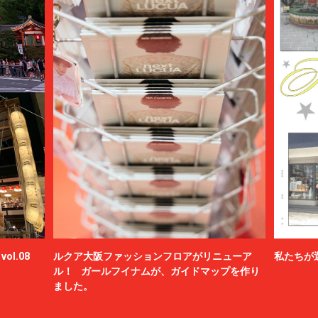
ol.08
ルクア大阪ファッションフロアがリニューア
私たちが
ル！ ガールフイナムが、ガイドマップを作り
ました。