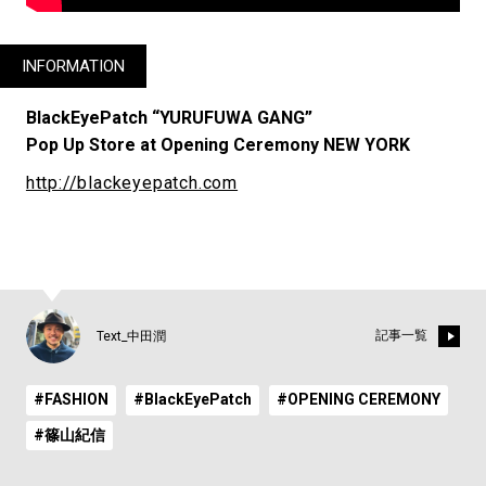
INFORMATION
BlackEyePatch “YURUFUWA GANG”
Pop Up Store at Opening Ceremony NEW YORK
http://blackeyepatch.com
記事一覧
Text_中田潤
#FASHION
#BlackEyePatch
#OPENING CEREMONY
#篠山紀信