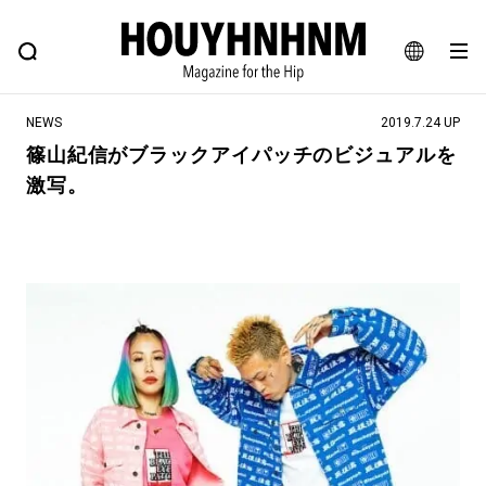
NEWS
FEATURE
BLOG
SNAP
Commune H
ヒップなファッション、カルチャー、ライフスタイルWEBマガジン
JA
NEWS
2019.7.24 UP
EN
篠山紀信がブラックアイパッチのビジュアルを
激写。
#注目のタグ
#SHOPPING ADDICT
#憧れの逸品
#ESSENTIAL DESIGNS
#古着サミット
#NEW VINTAGE
#マイナーグッド図鑑
#路地裏てぃーん。
#MONTHLY JOURNAL
#GH 銘品の所以
#フイナムのYouTube
#Commune H
#FOCUS IT
#AH.H
#ととけん
#FASHION
#MUSIC
#MOVIE