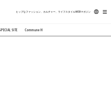
ヒップなファッション、カルチャー、ライフスタイルWEBマガジン
JA
SPECIAL SITE
Commune H
#路地裏てぃーん。
#MONTHLY JOURNAL
EN
OVIE
#LIFESTYLE
#SNEAKER
#OUTDOOR