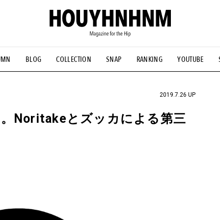
UMN
BLOG
COLLECTION
SNAP
RANKING
YOUTUBE
NS
#古着サミット
#NEW VINTAGE
#マイナーグッド図鑑
#FOCUS IT
#AH.H
#ととけん
#FASHION
#MUSIC
#M
2019.7.26 UP
Noritakeとズッカによる第三