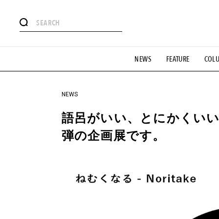
#注目のタグ
NEWS
FEATURE
COL
#SHOPPING ADDICT
#憧れの逸品
#ESSENTIAL DESIG
#GH 銘品の所以
#フイナムのYouTube
#Commune H
#SPORTS
#HANDSOME HANDBOOK
NEWS
語呂がいい、とにかくいい。
弾の企画展です。