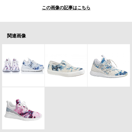
#LIFESTYLE
#SNEAKER
#OUTDOOR
この画像の記事はこちら
#SPORTS
#HANDSOME HANDBOOK
関連画像