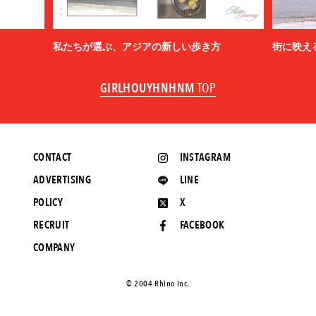
私たちが選ぶ、アジアの新しい歩き方
街に映え
GIRLHOUYHNHNM
TOP
CONTACT
INSTAGRAM
ADVERTISING
LINE
POLICY
X
RECRUIT
FACEBOOK
COMPANY
©️ 2004 Rhino Inc.