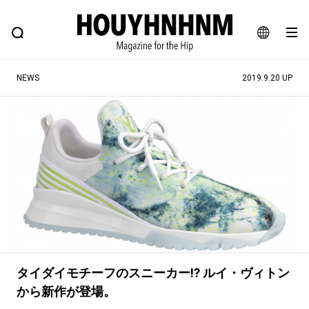
NEWS
FEATURE
BLOG
SNAP
Commune H
ヒップなファッション、カルチャー、ライフスタイルWEBマガジン
JA
NEWS
2019.9.20 UP
EN
#注目のタグ
#SHOPPING ADDICT
#憧れの逸品
#ESSENTIAL DESIGNS
#古着サミット
#NEW VINTAGE
#マイナーグッド図鑑
#路地裏てぃーん。
#MONTHLY JOURNAL
#GH 銘品の所以
#フイナムのYouTube
#Commune H
#FOCUS IT
#AH.H
タイダイモチーフのスニーカー!? ルイ・ヴィトン
#ととけん
#FASHION
#MUSIC
#MOVIE
から新作が登場。