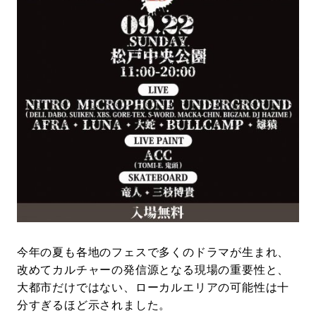
#LIFESTYLE
#SNEAKER
#OUTDOOR
#SPORTS
#HANDSOME HANDBOOK
今年の夏も各地のフェスで多くのドラマが生まれ、
改めてカルチャーの発信源となる現場の重要性と、
大都市だけではない、ローカルエリアの可能性は十
分すぎるほど示されました。