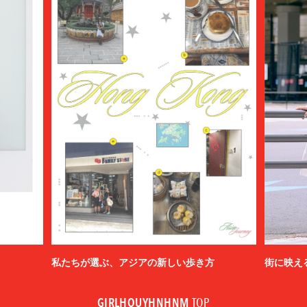
私たちが選ぶ、アジアの新しい歩き方
街に映え
GIRLHOUYHNHNM
TOP