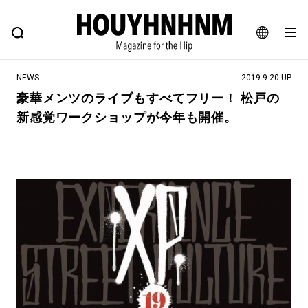
NEWS
FEATURE
BLOG
SNAP
Commune H
ヒップなファッション、カルチャー、ライフスタイルWEBマガジン
JA
NEWS
2019.9.20 UP
EN
豪華メンツのライブもすべてフリー！ 松戸の
新感覚ワークショップが今年も開催。
#注目のタグ
#SHOPPING ADDICT
#憧れの逸品
#ESSENTIAL DESIGNS
#古着サミット
#NEW VINTAGE
#マイナーグッド図鑑
#路地裏てぃーん。
#MONTHLY JOURNAL
#GH 銘品の所以
#フイナムのYouTube
#Commune H
#FOCUS IT
#AH.H
#ととけん
#FASHION
#MUSIC
#MOVIE