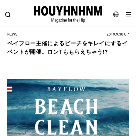
NEWS
FEATURE
BLOG
SNAP
Commune H
ヒップなファッション、カルチャー、ライフスタイルWEBマガジン
JA
NEWS
2019.9.30 UP
EN
ベイフロー主催によるビーチをキレイにするイ
ベントが開催。ロンTももらえちゃう!?
#注目のタグ
#SHOPPING ADDICT
#憧れの逸品
#ESSENTIAL DESIGNS
#古着サミット
#NEW VINTAGE
#マイナーグッド図鑑
#路地裏てぃーん。
#MONTHLY JOURNAL
#GH 銘品の所以
#フイナムのYouTube
#Commune H
#FOCUS IT
#AH.H
#ととけん
#FASHION
#MUSIC
#MOVIE