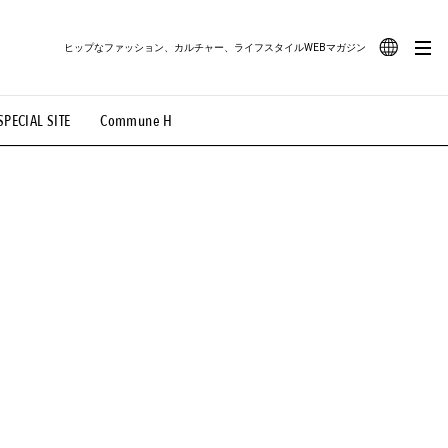
ヒップなファッション、カルチャー、ライフスタイルWEBマガジン
JA
SPECIAL SITE
Commune H
#路地裏てぃーん。
#MONTHLY JOURNAL
EN
OVIE
#LIFESTYLE
#SNEAKER
#OUTDOOR