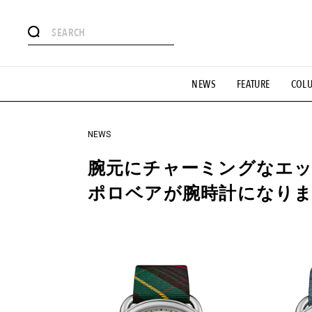
#注目のタグ
NEWS
FEATURE
COL
#SHOPPING ADDICT
#憧れの逸品
#ESSENTIAL DESIG
#GH 銘品の所以
#フイナムのYouTube
#Commune H
#SPORTS
#HANDSOME HANDBOOK
NEWS
腕元にチャーミングなエ
ポロベアが腕時計になり