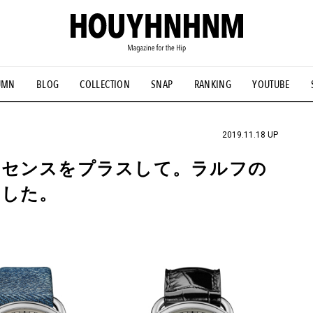
UMN
BLOG
COLLECTION
SNAP
RANKING
YOUTUBE
NS
#古着サミット
#NEW VINTAGE
#マイナーグッド図鑑
#FOCUS IT
#AH.H
#ととけん
#FASHION
#MUSIC
#M
2019.11.18 UP
ッセンスをプラスして。ラルフの
ました。