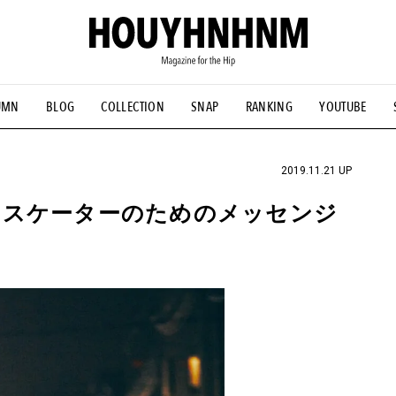
UMN
BLOG
COLLECTION
SNAP
RANKING
YOUTUBE
NS
#古着サミット
#NEW VINTAGE
#マイナーグッド図鑑
#FOCUS IT
#AH.H
#ととけん
#FASHION
#MUSIC
#M
2019.11.21 UP
るスケーターのためのメッセンジ