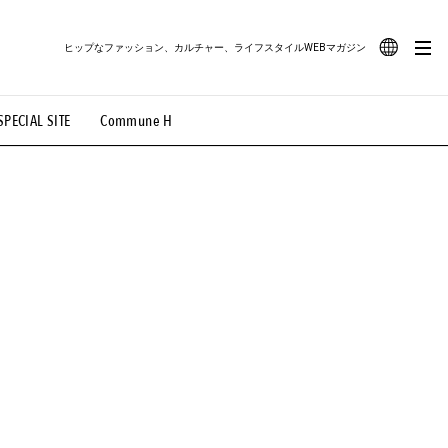
ヒップなファッション、カルチャー、ライフスタイルWEBマガジン
JA
SPECIAL SITE
Commune H
#路地裏てぃーん。
#MONTHLY JOURNAL
EN
OVIE
#LIFESTYLE
#SNEAKER
#OUTDOOR