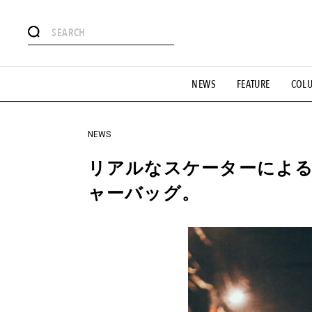
#注目のタグ
NEWS
FEATURE
COL
#SHOPPING ADDICT
#憧れの逸品
#ESSENTIAL DESIG
#GH 銘品の所以
#フイナムのYouTube
#Commune H
#SPORTS
#HANDSOME HANDBOOK
NEWS
リアルなスケーターによ
ャーバッグ。