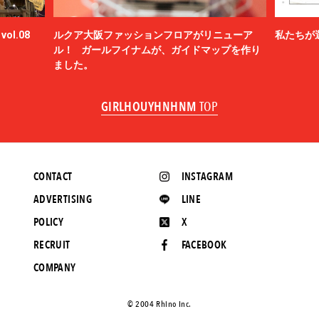
ol.08
ルクア大阪ファッションフロアがリニューア
私たちが
ル！ ガールフイナムが、ガイドマップを作り
ました。
GIRLHOUYHNHNM
TOP
CONTACT
INSTAGRAM
ADVERTISING
LINE
POLICY
X
RECRUIT
FACEBOOK
COMPANY
©️ 2004 Rhino Inc.