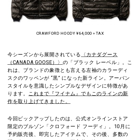
#LIFESTYLE
#SNEAKER
#OUTDOOR
#SPORTS
#HANDSOME HANDBOOK
CRAWFORD HOODY ¥64,000＋TAX
今シーズンから展開されている
〈カナダグース
（CANADA GOOSE）〉
の「ブラック レーベル」。こ
れは、ブランドの象徴とも言える左袖のカラーディ
スクのワッペンが “黒” になった新ライン。アーバン
スタイルを意識したシンプルなデザインに特徴があ
ります。
これまで『フイナム』でもこのラインの新
作を取り上げてきました。
今回ピックアップしたのは、公式オンラインストア
限定のブルゾン「クロフォード フーディ」。10月に
予約販売後、即完したアイテムで、その後、多数の