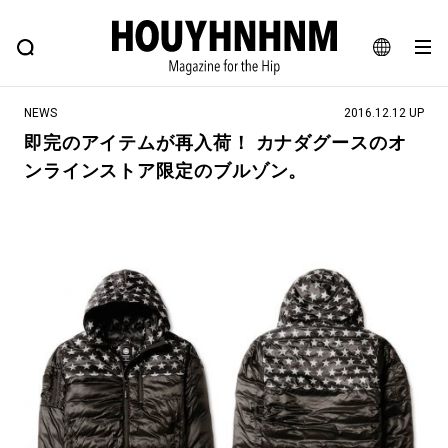
NEWS
FEATURE
BLOG
SNAP
Commune H
ヒップなファッション、カルチャー、ライフスタイルWEBマガジン
JA
NEWS
2016.12.12 UP
EN
即完のアイテムが再入荷！ カナダグースのオ
ンラインストア限定のブルゾン。
#注目のタグ
#SHOPPING ADDICT
#憧れの逸品
#ESSENTIAL DESIGNS
#古着サミット
#NEW VINTAGE
#マイナーグッド図鑑
#路地裏てぃーん。
#MONTHLY JOURNAL
#GH 銘品の所以
#フイナムのYouTube
#Commune H
#FOCUS IT
#AH.H
#ととけん
#FASHION
#MUSIC
#MOVIE