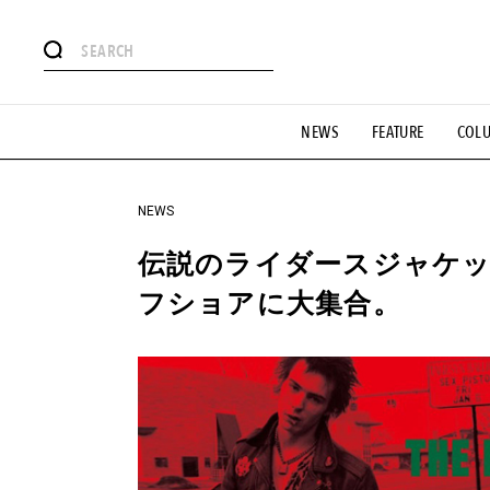
#注目のタグ
NEWS
FEATURE
COL
#SHOPPING ADDICT
#憧れの逸品
#ESSENTIAL DESIG
#GH 銘品の所以
#フイナムのYouTube
#Commune H
#SPORTS
#HANDSOME HANDBOOK
NEWS
伝説のライダースジャケ
フショアに大集合。