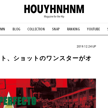
UMN
BLOG
COLLECTION
SNAP
RANKING
YOUTUBE
NS
#古着サミット
#NEW VINTAGE
#マイナーグッド図鑑
#FOCUS IT
#AH.H
#ととけん
#FASHION
#MUSIC
#M
2019.12.24 UP
ット、ショットのワンスターがオ