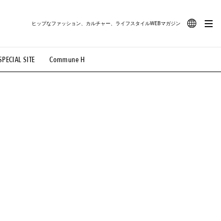
ヒップなファッション、カルチャー、ライフスタイルWEBマガジン
JA
SPECIAL SITE
Commune H
#路地裏てぃーん。
#MONTHLY JOURNAL
EN
OVIE
#LIFESTYLE
#SNEAKER
#OUTDOOR