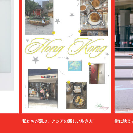
私たちが選ぶ、アジアの新しい歩き方
街に映え