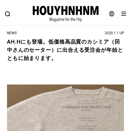
NEWS
FEATURE
BLOG
SNAP
Commune H
ヒップなファッション、カルチャー、ライフスタイルWEBマガジン
JA
NEWS
2020.1.1 UP
EN
AH.Hにも登場。低価格高品質のカシミア（田
中さんのセーター）に出合える受注会が年始と
#注目のタグ
ともに始まります。
#SHOPPING ADDICT
#憧れの逸品
#ESSENTIAL DESIGNS
#古着サミット
#NEW VINTAGE
#マイナーグッド図鑑
#路地裏てぃーん。
#MONTHLY JOURNAL
#GH 銘品の所以
#フイナムのYouTube
#Commune H
#FOCUS IT
#AH.H
#ととけん
#FASHION
#MUSIC
#MOVIE