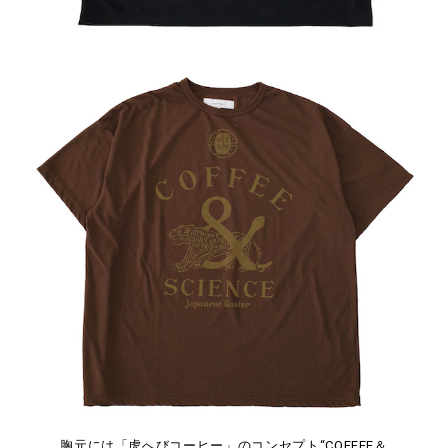
胸元には「虎へびコーヒー」のコンセプト“COFFEE＆