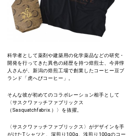
#LIFESTYLE
#SNEAKER
#OUTDOOR
#SPORTS
#HANDSOME HANDBOOK
科学者として薬剤や建築用の化学薬品などの研究・
開発を行ってきた異色の経歴を持つ焙煎士、今井惇
人さんが、新潟の焙煎工場で創業したコーヒー豆ブ
ランド「虎へびコーヒー」。
そんな彼が初めてのコラボレーション相手として
〈サスクワァッチファブリックス
（Sasquatchfabrix.）〉を抜擢。
〈サスクワァッチファブリックス〉がデザインを手
がけたTシャツと、深煎り100g、浅煎り100gのコー