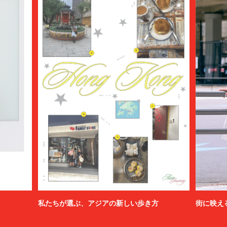
私たちが選ぶ、アジアの新しい歩き方
街に映え