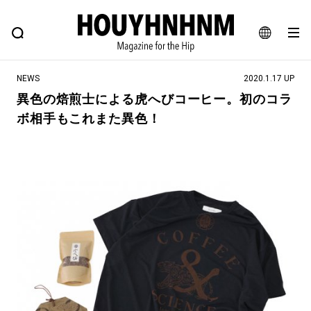
NEWS
FEATURE
BLOG
SNAP
Commune H
ヒップなファッション、カルチャー、ライフスタイルWEBマガジン
JA
NEWS
2020.1.17 UP
EN
異色の焙煎士による虎へびコーヒー。初のコラ
ボ相手もこれまた異色！
#注目のタグ
#SHOPPING ADDICT
#憧れの逸品
#ESSENTIAL DESIGNS
#古着サミット
#NEW VINTAGE
#マイナーグッド図鑑
#路地裏てぃーん。
#MONTHLY JOURNAL
#GH 銘品の所以
#フイナムのYouTube
#Commune H
#FOCUS IT
#AH.H
#ととけん
#FASHION
#MUSIC
#MOVIE