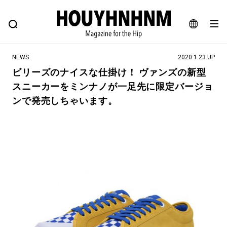
NEWS
FEATURE
BLOG
SNAP
Commune H
ヒップなファッション、カルチャー、ライフスタイルWEBマガジン
JA
NEWS
2020.1.23 UP
EN
ビリーズのナイスな仕掛け！ ヴァンズの新型
スニーカーをミンナノが一足先に限定バージョ
#注目のタグ
ンで発売しちゃいます。
#SHOPPING ADDICT
#憧れの逸品
#ESSENTIAL DESIGNS
#古着サミット
#NEW VINTAGE
#マイナーグッド図鑑
#路地裏てぃーん。
#MONTHLY JOURNAL
#GH 銘品の所以
#フイナムのYouTube
#Commune H
#FOCUS IT
#AH.H
#ととけん
#FASHION
#MUSIC
#MOVIE