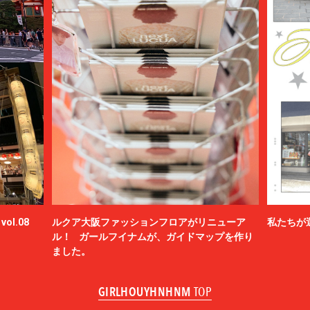
ol.08
ルクア大阪ファッションフロアがリニューア
私たちが
ル！ ガールフイナムが、ガイドマップを作り
ました。
GIRLHOUYHNHNM
TOP