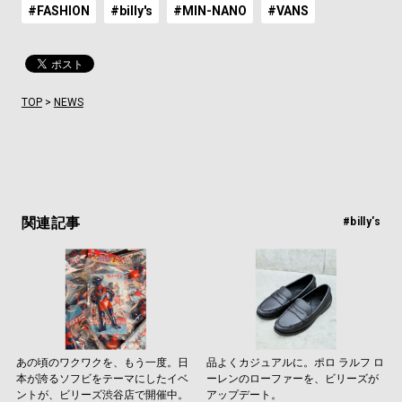
#FASHION
#billy's
#MIN-NANO
#VANS
TOP
>
NEWS
関連記事
#billy's
あの頃のワクワクを、もう一度。日
品よくカジュアルに。ポロ ラルフ ロ
本が誇るソフビをテーマにしたイベ
ーレンのローファーを、ビリーズが
ントが、ビリーズ渋谷店で開催中。
アップデート。