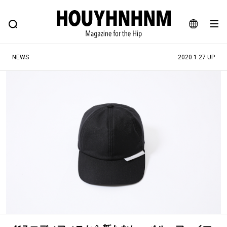
NEWS
FEATURE
BLOG
SNAP
Commune H
ヒップなファッション、カルチャー、ライフスタイルWEBマガジン
JA
NEWS
2020.1.27 UP
EN
#注目のタグ
#SHOPPING ADDICT
#憧れの逸品
#ESSENTIAL DESIGNS
#古着サミット
#NEW VINTAGE
#マイナーグッド図鑑
#路地裏てぃーん。
#MONTHLY JOURNAL
#GH 銘品の所以
#フイナムのYouTube
#Commune H
#FOCUS IT
#AH.H
#ととけん
#FASHION
#MUSIC
#MOVIE