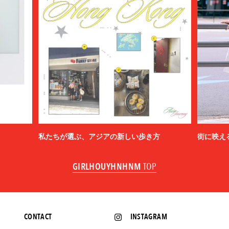
私たちが選ぶ、アジアの新しい歩き方
街に映え
GIRLHOUYHNHNM
TOP
CONTACT
INSTAGRAM