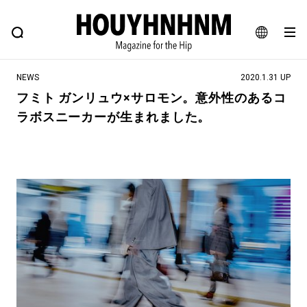
NEWS
FEATURE
BLOG
SNAP
Commune H
ヒップなファッション、カルチャー、ライフスタイルWEBマガジン
JA
NEWS
2020.1.31 UP
EN
フミト ガンリュウ×サロモン。意外性のあるコ
ラボスニーカーが生まれました。
#注目のタグ
#SHOPPING ADDICT
#憧れの逸品
#ESSENTIAL DESIGNS
#古着サミット
#NEW VINTAGE
#マイナーグッド図鑑
#路地裏てぃーん。
#MONTHLY JOURNAL
#GH 銘品の所以
#フイナムのYouTube
#Commune H
#FOCUS IT
#AH.H
#ととけん
#FASHION
#MUSIC
#MOVIE