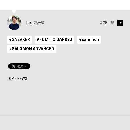
記事一覧
Text_村松諒
#SNEAKER
#FUMITO GANRYU
#salomon
#SALOMON ADVANCED
TOP
>
NEWS