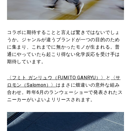
#LIFESTYLE
#SNEAKER
#OUTDOOR
#SPORTS
#HANDSOME HANDBOOK
コラボに期待することと言えば驚きではないでしょ
うか。ジャンルが違うブランドが一つの目的のため
に集まり、これまでに無かったモノが生まれる。普
通にやっていたら起こり得ない化学反応を受け手は
期待しています。
〈フミト ガンリュウ（FUMITO GANRYU）〉
と
〈サ
ロモン（Salomon）〉
はまさに畑違いの意外な組み
合わせ。昨年6月のランウェーショーで発表されたス
ニーカーがいよいよリリースされます。