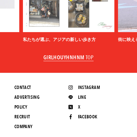
私たちが選ぶ、アジアの新しい歩き方
街に映え
GIRLHOUYHNHNM
TOP
CONTACT
INSTAGRAM
ADVERTISING
LINE
POLICY
X
RECRUIT
FACEBOOK
COMPANY