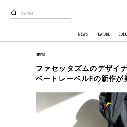
#注目のタグ
NEWS
FEATURE
COL
#SHOPPING ADDICT
#憧れの逸品
#ESSENTIAL DESIG
#GH 銘品の所以
#フイナムのYouTube
#Commune H
#SPORTS
#HANDSOME HANDBOOK
NEWS
ファセッタズムのデザイ
ベートレーベルFの新作が