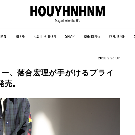
UMN
BLOG
COLLECTION
SNAP
RANKING
YOUTUBE
NS
#古着サミット
#NEW VINTAGE
#マイナーグッド図鑑
#FOCUS IT
#AH.H
#ととけん
#FASHION
#MUSIC
#M
2020.2.25 UP
ナー、落合宏理が手がけるプライ
発売。