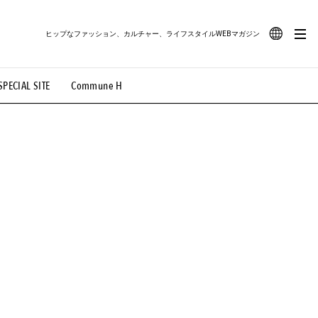
ヒップなファッション、カルチャー、ライフスタイルWEBマガジン
JA
SPECIAL SITE
Commune H
#路地裏てぃーん。
#MONTHLY JOURNAL
EN
OVIE
#LIFESTYLE
#SNEAKER
#OUTDOOR