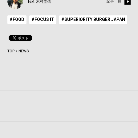
記事一覧
Text_木村圭佑
#FOOD
#FOCUS IT
#SUPERIORITY BURGER JAPAN
TOP
>
NEWS