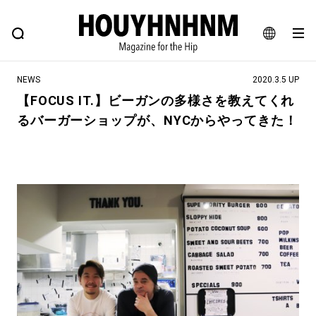
NEWS
FEATURE
BLOG
SNAP
Commune H
ヒップなファッション、カルチャー、ライフスタイルWEBマガジン
JA
NEWS
2020.3.5 UP
EN
【FOCUS IT.】ビーガンの多様さを教えてくれ
るバーガーショップが、NYCからやってきた！
#注目のタグ
#SHOPPING ADDICT
#憧れの逸品
#ESSENTIAL DESIGNS
#古着サミット
#NEW VINTAGE
#マイナーグッド図鑑
#路地裏てぃーん。
#MONTHLY JOURNAL
#GH 銘品の所以
#フイナムのYouTube
#Commune H
#FOCUS IT
#AH.H
#ととけん
#FASHION
#MUSIC
#MOVIE