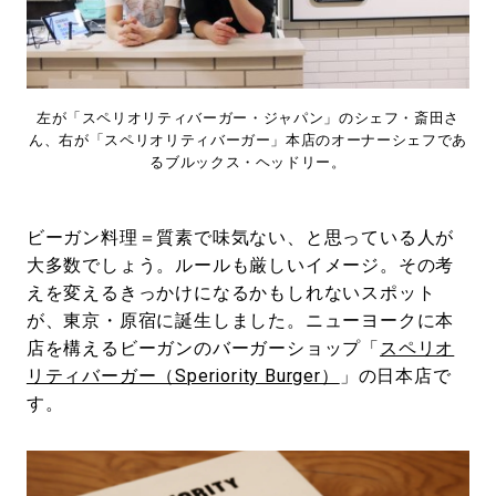
#LIFESTYLE
#SNEAKER
#OUTDOOR
#SPORTS
#HANDSOME HANDBOOK
左が「スペリオリティバーガー・ジャパン」のシェフ・斎田さ
ん、右が「スペリオリティバーガー」本店のオーナーシェフであ
るブルックス・ヘッドリー。
ビーガン料理＝質素で味気ない、と思っている人が
大多数でしょう。ルールも厳しいイメージ。その考
えを変えるきっかけになるかもしれないスポット
が、東京・原宿に誕生しました。ニューヨークに本
店を構えるビーガンのバーガーショップ「
スペリオ
リティバーガー（Speriority Burger）
」の日本店で
す。