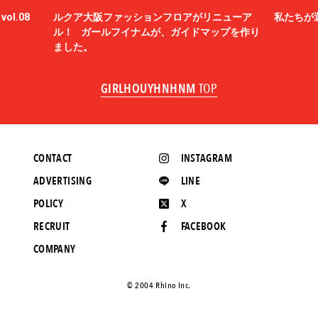
ol.08
ルクア大阪ファッションフロアがリニューア
私たちが
ル！ ガールフイナムが、ガイドマップを作り
ました。
GIRLHOUYHNHNM
TOP
CONTACT
INSTAGRAM
ADVERTISING
LINE
POLICY
X
RECRUIT
FACEBOOK
COMPANY
©️ 2004 Rhino Inc.