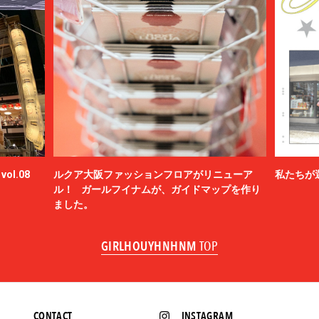
ol.08
ルクア大阪ファッションフロアがリニューア
私たちが
ル！ ガールフイナムが、ガイドマップを作り
ました。
GIRLHOUYHNHNM
TOP
CONTACT
INSTAGRAM