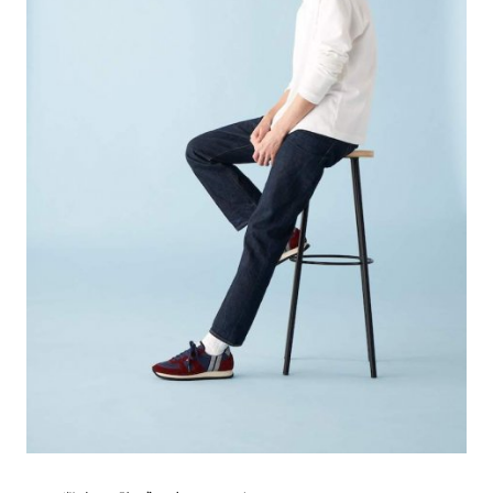
#LIFESTYLE
#SNEAKER
#OUTDOOR
#SPORTS
#HANDSOME HANDBOOK