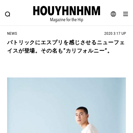
NEWS
FEATURE
BLOG
SNAP
Commune H
ヒップなファッション、カルチャー、ライフスタイルWEBマガジン
JA
NEWS
2020.3.17 UP
EN
パトリックにエスプリを感じさせるニューフェ
イスが登場。その名も“カリフォルニー”。
#注目のタグ
#SHOPPING ADDICT
#憧れの逸品
#ESSENTIAL DESIGNS
#古着サミット
#NEW VINTAGE
#マイナーグッド図鑑
#路地裏てぃーん。
#MONTHLY JOURNAL
#GH 銘品の所以
#フイナムのYouTube
#Commune H
#FOCUS IT
#AH.H
#ととけん
#FASHION
#MUSIC
#MOVIE