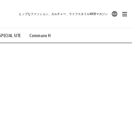
ヒップなファッション、カルチャー、ライフスタイルWEBマガジン
JA
SPECIAL SITE
Commune H
#路地裏てぃーん。
#MONTHLY JOURNAL
EN
OVIE
#LIFESTYLE
#SNEAKER
#OUTDOOR