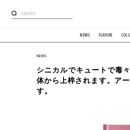
#注目のタグ
NEWS
FEATURE
COL
#SHOPPING ADDICT
#憧れの逸品
#ESSENTIAL DESIG
#GH 銘品の所以
#フイナムのYouTube
#Commune H
#SPORTS
#HANDSOME HANDBOOK
NEWS
シニカルでキュートで毒
体から上梓されます。アーテ
す。