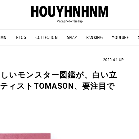
UMN
BLOG
COLLECTION
SNAP
RANKING
YOUTUBE
NS
#古着サミット
#NEW VINTAGE
#マイナーグッド図鑑
#FOCUS IT
#AH.H
#ととけん
#FASHION
#MUSIC
#M
2020.4.1 UP
々しいモンスター図鑑が、白い立
ィストTOMASON、要注目で