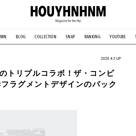
UMN
BLOG
COLLECTION
SNAP
RANKING
YOUTUBE
NS
#古着サミット
#NEW VINTAGE
#マイナーグッド図鑑
#FOCUS IT
#AH.H
#ととけん
#FASHION
#MUSIC
#M
2020.4.2 UP
きのトリプルコラボ！ザ・コンビ
×フラグメントデザインのパック