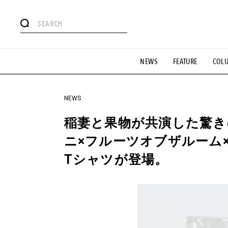
#注目のタグ
NEWS
FEATURE
COL
#SHOPPING ADDICT
#憧れの逸品
#ESSENTIAL DESIG
#GH 銘品の所以
#フイナムのYouTube
#Commune H
#SPORTS
#HANDSOME HANDBOOK
NEWS
稲妻と果物が共演した驚
ニ×フルーツオブザルーム
Tシャツが登場。