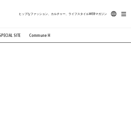
ヒップなファッション、カルチャー、ライフスタイルWEBマガジン
JA
SPECIAL SITE
Commune H
#路地裏てぃーん。
#MONTHLY JOURNAL
EN
OVIE
#LIFESTYLE
#SNEAKER
#OUTDOOR