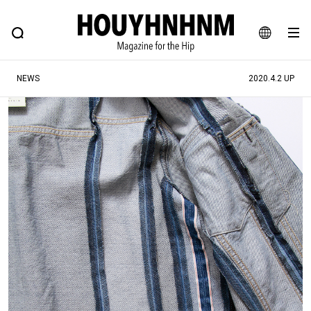
NEWS
FEATURE
BLOG
SNAP
Commune H
ヒップなファッション、カルチャー、ライフスタイルWEBマガジン
JA
NEWS
2020.4.2 UP
EN
#注目のタグ
#SHOPPING ADDICT
#憧れの逸品
#ESSENTIAL DESIGNS
#古着サミット
#NEW VINTAGE
#マイナーグッド図鑑
#路地裏てぃーん。
#MONTHLY JOURNAL
#GH 銘品の所以
#フイナムのYouTube
#Commune H
#FOCUS IT
#AH.H
#ととけん
#FASHION
#MUSIC
#MOVIE