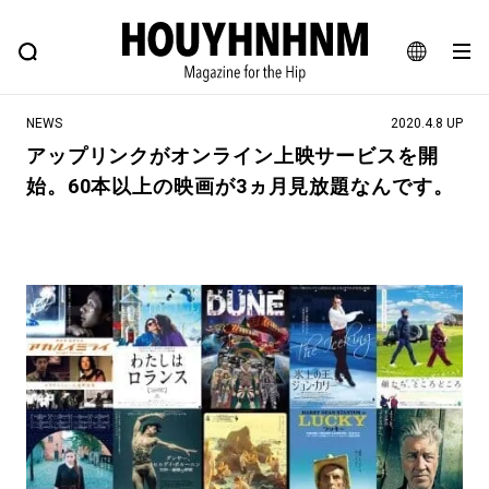
NEWS
FEATURE
BLOG
SNAP
Commune H
ヒップなファッション、カルチャー、ライフスタイルWEBマガジン
JA
NEWS
2020.4.8 UP
EN
アップリンクがオンライン上映サービスを開
始。60本以上の映画が3ヵ月見放題なんです。
#注目のタグ
#SHOPPING ADDICT
#憧れの逸品
#ESSENTIAL DESIGNS
#古着サミット
#NEW VINTAGE
#マイナーグッド図鑑
#路地裏てぃーん。
#MONTHLY JOURNAL
#GH 銘品の所以
#フイナムのYouTube
#Commune H
#FOCUS IT
#AH.H
#ととけん
#FASHION
#MUSIC
#MOVIE