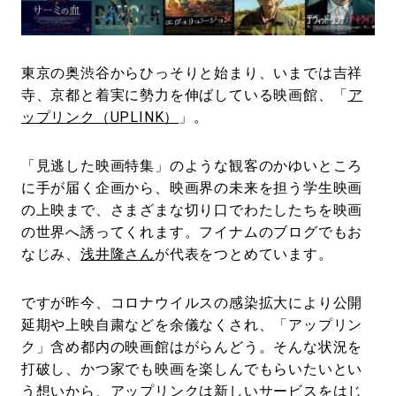
#LIFESTYLE
#SNEAKER
#OUTDOOR
#SPORTS
#HANDSOME HANDBOOK
東京の奥渋谷からひっそりと始まり、いまでは吉祥
寺、京都と着実に勢力を伸ばしている映画館、「
ア
ップリンク（UPLINK）
」。
「見逃した映画特集」のような観客のかゆいところ
に手が届く企画から、映画界の未来を担う学生映画
の上映まで、さまざまな切り口でわたしたちを映画
の世界へ誘ってくれます。フイナムのブログでもお
なじみ、
浅井隆さん
が代表をつとめています。
ですが昨今、コロナウイルスの感染拡大により公開
延期や上映自粛などを余儀なくされ、「アップリン
ク」含め都内の映画館はがらんどう。そんな状況を
打破し、かつ家でも映画を楽しんでもらいたいとい
う想いから、アップリンクは新しいサービスをはじ