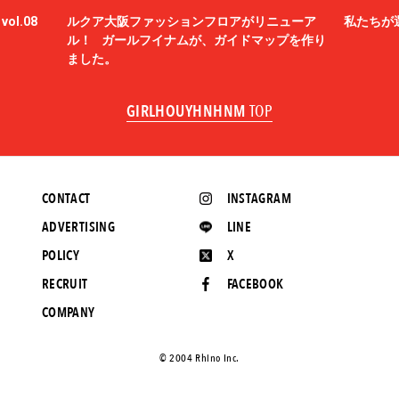
ol.08
ルクア大阪ファッションフロアがリニューア
私たちが
ル！ ガールフイナムが、ガイドマップを作り
ました。
GIRLHOUYHNHNM
TOP
CONTACT
INSTAGRAM
ADVERTISING
LINE
POLICY
X
RECRUIT
FACEBOOK
COMPANY
©️ 2004 Rhino Inc.