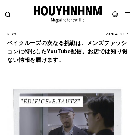
NEWS
FEATURE
BLOG
SNAP
Commune H
ヒップなファッション、カルチャー、ライフスタイルWEBマガジン
JA
NEWS
2020.4.10 UP
EN
ベイクルーズの次なる挑戦は、メンズファッシ
ョンに特化したYouTube配信。お店では知り得
#注目のタグ
ない情報を届けます。
#SHOPPING ADDICT
#憧れの逸品
#ESSENTIAL DESIGNS
#古着サミット
#NEW VINTAGE
#マイナーグッド図鑑
#路地裏てぃーん。
#MONTHLY JOURNAL
#GH 銘品の所以
#フイナムのYouTube
#Commune H
#FOCUS IT
#AH.H
#ととけん
#FASHION
#MUSIC
#MOVIE