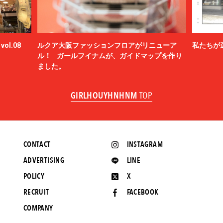
ol.08
ルクア大阪ファッションフロアがリニューア
私たちが
ル！ ガールフイナムが、ガイドマップを作り
ました。
GIRLHOUYHNHNM
TOP
CONTACT
INSTAGRAM
ADVERTISING
LINE
POLICY
X
RECRUIT
FACEBOOK
COMPANY