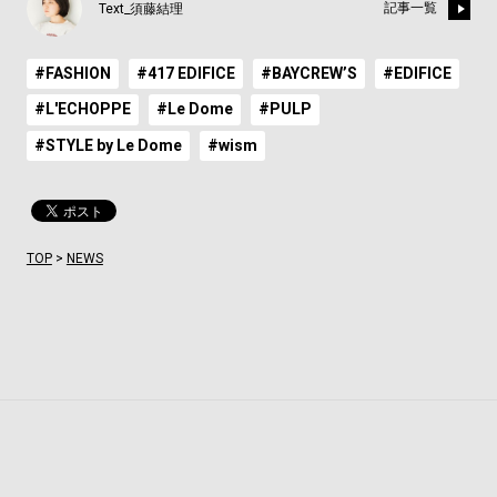
記事一覧
Text_須藤結理
#FASHION
#417 EDIFICE
#BAYCREW’S
#EDIFICE
#L'ECHOPPE
#Le Dome
#PULP
#STYLE by Le Dome
#wism
TOP
>
NEWS