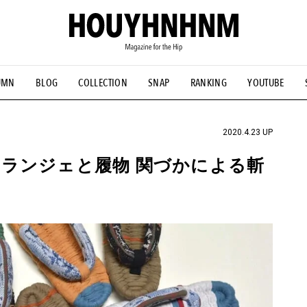
UMN
BLOG
COLLECTION
SNAP
RANKING
YOUTUBE
NS
#古着サミット
#NEW VINTAGE
#マイナーグッド図鑑
#FOCUS IT
#AH.H
#ととけん
#FASHION
#MUSIC
#M
2020.4.23 UP
ランジェと履物 関づかによる斬