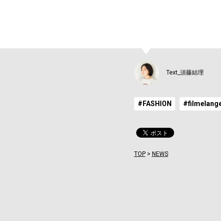
Text_須藤結理
#FASHION
#filmelang
TOP
>
NEWS