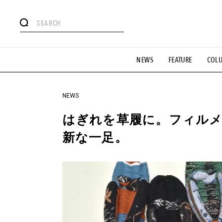
#注目のタグ
NEWS
FEATURE
COL
#SHOPPING ADDICT
#憧れの逸品
#ESSENTIAL DESIG
#GH 銘品の所以
#フイナムのYouTube
#Commune H
#SPORTS
#HANDSOME HANDBOOK
NEWS
はぎれを草履に。フィルメ
新な一足。