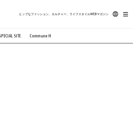
ヒップなファッション、カルチャー、ライフスタイルWEBマガジン
JA
SPECIAL SITE
Commune H
#路地裏てぃーん。
#MONTHLY JOURNAL
EN
OVIE
#LIFESTYLE
#SNEAKER
#OUTDOOR