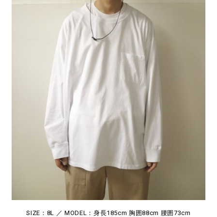
#LIFESTYLE
#SNEAKER
#OUTDOOR
#SPORTS
#HANDSOME HANDBOOK
SIZE：8L ／ MODEL：身長185cm 胸囲88cm 腰囲73cm