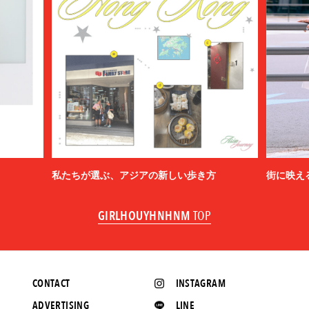
私たちが選ぶ、アジアの新しい歩き方
街に映え
GIRLHOUYHNHNM
TOP
CONTACT
INSTAGRAM
ADVERTISING
LINE