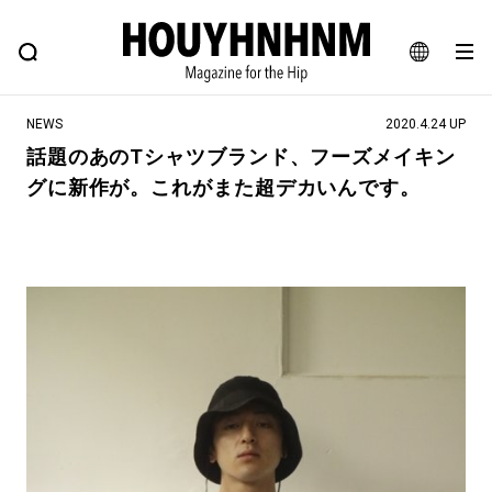
NEWS
FEATURE
BLOG
SNAP
Commune H
ヒップなファッション、カルチャー、ライフスタイルWEBマガジン
JA
NEWS
2020.4.24 UP
EN
話題のあのTシャツブランド、フーズメイキン
グに新作が。これがまた超デカいんです。
#注目のタグ
#SHOPPING ADDICT
#憧れの逸品
#ESSENTIAL DESIGNS
#古着サミット
#NEW VINTAGE
#マイナーグッド図鑑
#路地裏てぃーん。
#MONTHLY JOURNAL
#GH 銘品の所以
#フイナムのYouTube
#Commune H
#FOCUS IT
#AH.H
#ととけん
#FASHION
#MUSIC
#MOVIE