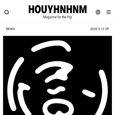
NEWS
FEATURE
BLOG
SNAP
Commune H
ヒップなファッション、カルチャー、ライフスタイルWEBマガジン
JA
NEWS
2020.5.12 UP
EN
#注目のタグ
#SHOPPING ADDICT
#憧れの逸品
#ESSENTIAL DESIGNS
#古着サミット
#NEW VINTAGE
#マイナーグッド図鑑
#路地裏てぃーん。
#MONTHLY JOURNAL
#GH 銘品の所以
#フイナムのYouTube
#Commune H
#FOCUS IT
#AH.H
#ととけん
#FASHION
#MUSIC
#MOVIE