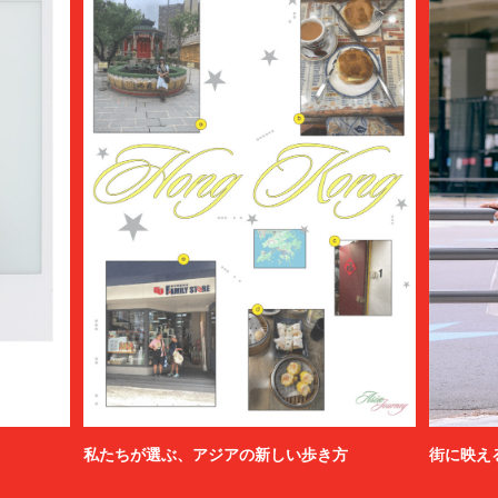
私たちが選ぶ、アジアの新しい歩き方
街に映え