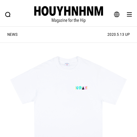
NEWS
FEATURE
BLOG
SNAP
Commune H
ヒップなファッション、カルチャー、ライフスタイルWEBマガジン
JA
NEWS
2020.5.13 UP
EN
#注目のタグ
#SHOPPING ADDICT
#憧れの逸品
#ESSENTIAL DESIGNS
#古着サミット
#NEW VINTAGE
#マイナーグッド図鑑
#路地裏てぃーん。
#MONTHLY JOURNAL
#GH 銘品の所以
#フイナムのYouTube
#Commune H
#FOCUS IT
#AH.H
#ととけん
#FASHION
#MUSIC
#MOVIE