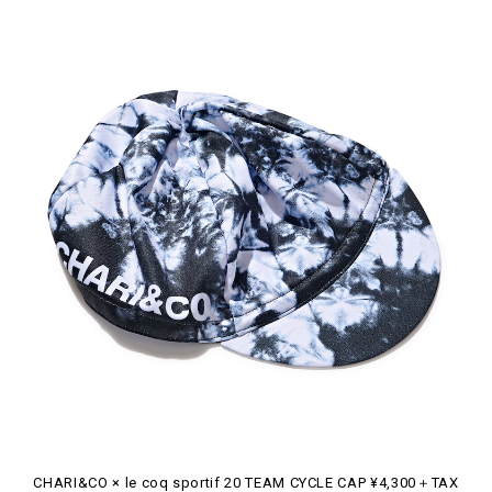
CHARI&CO × le coq sportif 20 TEAM CYCLE CAP ¥4,300＋TAX