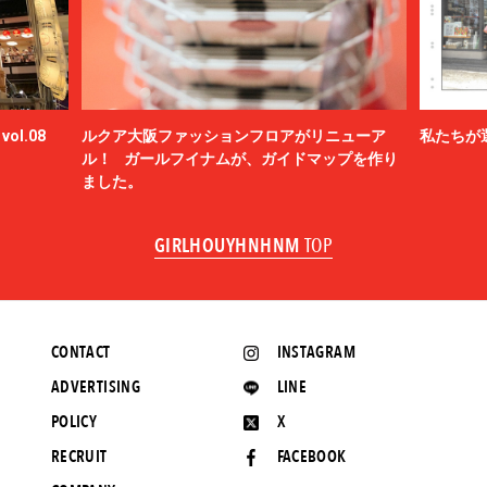
ol.08
ルクア大阪ファッションフロアがリニューア
私たちが
ル！ ガールフイナムが、ガイドマップを作り
ました。
GIRLHOUYHNHNM
TOP
CONTACT
INSTAGRAM
ADVERTISING
LINE
POLICY
X
RECRUIT
FACEBOOK