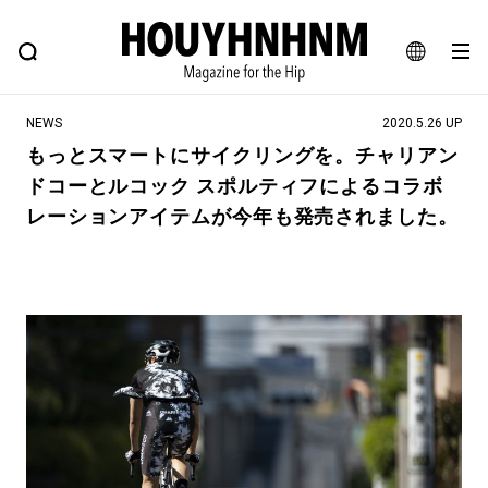
NEWS
FEATURE
BLOG
SNAP
Commune H
ヒップなファッション、カルチャー、ライフスタイルWEBマガジン
JA
NEWS
2020.5.26 UP
EN
もっとスマートにサイクリングを。チャリアン
ドコーとルコック スポルティフによるコラボ
#注目のタグ
レーションアイテムが今年も発売されました。
#SHOPPING ADDICT
#憧れの逸品
#ESSENTIAL DESIGNS
#古着サミット
#NEW VINTAGE
#マイナーグッド図鑑
#路地裏てぃーん。
#MONTHLY JOURNAL
#GH 銘品の所以
#フイナムのYouTube
#Commune H
#FOCUS IT
#AH.H
#ととけん
#FASHION
#MUSIC
#MOVIE