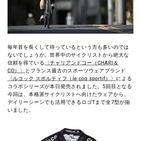
#LIFESTYLE
#SNEAKER
#OUTDOOR
#SPORTS
#HANDSOME HANDBOOK
毎年首を長くして待っているという方も多いのでは
ないでしょうか。世界中のサイクリストから絶大な
信頼を得ている
〈チャリアンドコー（CHARI＆
CO）〉
とフランス最古のスポーツウェアブランド
〈ルコック スポルティフ（le coq sportif）〉
による
コラボシリーズが本日発売されました。5回目となる
今回は、本格派サイクリストへ向けたウェアから、
デイリーシーンでも活用できるロゴTまで全7型が揃
いました。