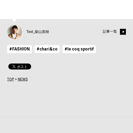
記事一覧
Text_柴山英樹
#FASHION
#chari&co
#le coq sportif
TOP
>
NEWS