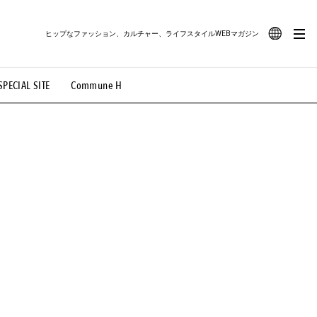
ヒップなファッション、カルチャー、ライフスタイルWEBマガジン
JA
SPECIAL SITE
Commune H
#路地裏てぃーん。
#MONTHLY JOURNAL
EN
OVIE
#LIFESTYLE
#SNEAKER
#OUTDOOR