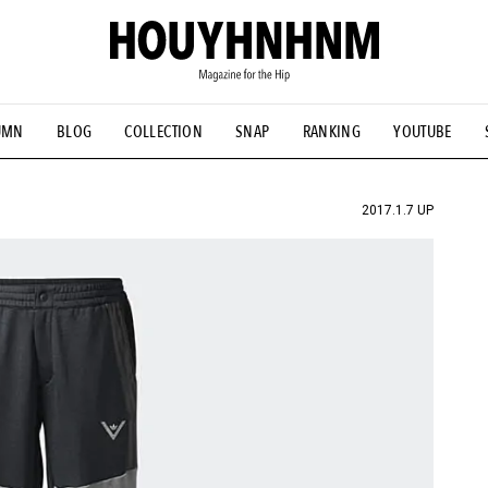
UMN
BLOG
COLLECTION
SNAP
RANKING
YOUTUBE
NS
#古着サミット
#NEW VINTAGE
#マイナーグッド図鑑
#FOCUS IT
#AH.H
#ととけん
#FASHION
#MUSIC
#M
2017.1.7 UP