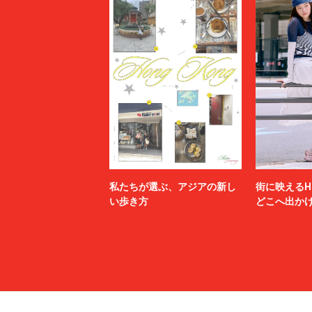
私たちが選ぶ、アジアの新し
街に映えるH
い歩き方
どこへ出か