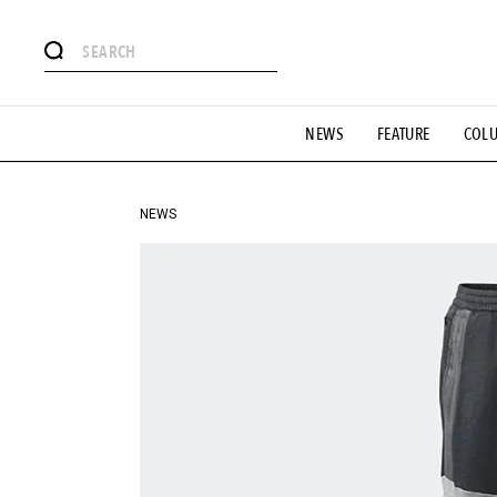
#注目のタグ
NEWS
FEATURE
COL
#SHOPPING ADDICT
#憧れの逸品
#ESSENTIAL DESIG
#GH 銘品の所以
#フイナムのYouTube
#Commune H
#SPORTS
#HANDSOME HANDBOOK
NEWS