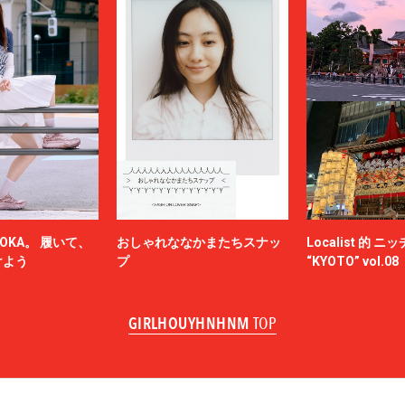
OKA。 履いて、
おしゃれななかまたちスナッ
Localist 的 
けよう
プ
“KYOTO” vol.08
GIRLHOUYHNHNM
TOP