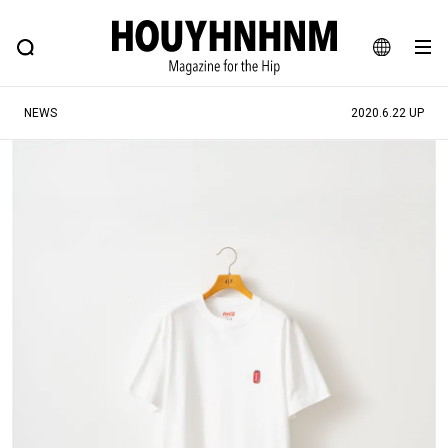
NEWS
FEATURE
BLOG
SNAP
Commune H
ヒップなファッション、カルチャー、ライフスタイルWEBマガジン
JA
NEWS
2020.6.22 UP
EN
#注目のタグ
#SHOPPING ADDICT
#憧れの逸品
#ESSENTIAL DESIGNS
#古着サミット
#NEW VINTAGE
#マイナーグッド図鑑
#路地裏てぃーん。
#MONTHLY JOURNAL
#GH 銘品の所以
#フイナムのYouTube
#Commune H
#FOCUS IT
#AH.H
#ととけん
#FASHION
#MUSIC
#MOVIE