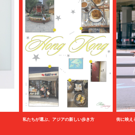
私たちが選ぶ、アジアの新しい歩き方
街に映え