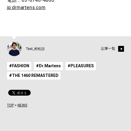
電話：03-6746-4860
jp.drmartens.com
記事一覧
Text_村松諒
#FASHION
#Dr.Martens
#PLEASURES
#THE 1460 REMASTERED
TOP
>
NEWS