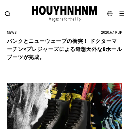
NEWS
FEATURE
BLOG
SNAP
Commune H
ヒップなファッション、カルチャー、ライフスタイルWEBマガジン
JA
NEWS
2020.6.19 UP
EN
パンクとニューウェーブの衝突！ ドクターマ
ーチン×プレジャーズによる奇想天外な8ホール
#注目のタグ
ブーツが完成。
#SHOPPING ADDICT
#憧れの逸品
#ESSENTIAL DESIGNS
#古着サミット
#NEW VINTAGE
#マイナーグッド図鑑
#路地裏てぃーん。
#MONTHLY JOURNAL
#GH 銘品の所以
#フイナムのYouTube
#Commune H
#FOCUS IT
#AH.H
#ととけん
#FASHION
#MUSIC
#MOVIE