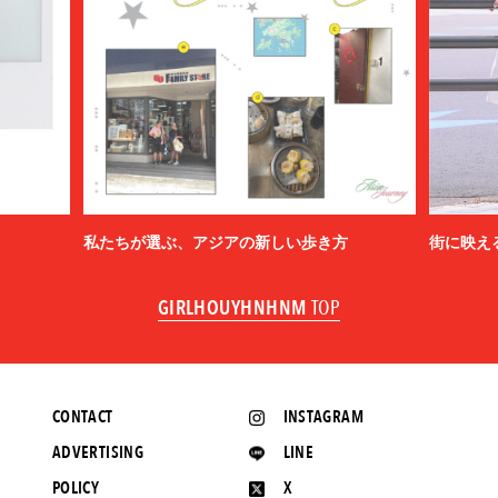
私たちが選ぶ、アジアの新しい歩き方
街に映え
GIRLHOUYHNHNM
TOP
CONTACT
INSTAGRAM
ADVERTISING
LINE
POLICY
X