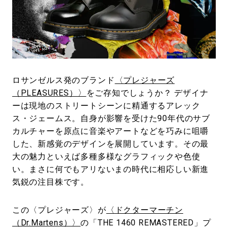
#LIFESTYLE
#SNEAKER
#OUTDOOR
#SPORTS
#HANDSOME HANDBOOK
ロサンゼルス発のブランド
〈プレジャーズ
（PLEASURES）〉
をご存知でしょうか？ デザイナ
ーは現地のストリートシーンに精通するアレック
ス・ジェームス。自身が影響を受けた90年代のサブ
カルチャーを原点に音楽やアートなどを巧みに咀嚼
した、新感覚のデザインを展開しています。その最
大の魅力といえば多種多様なグラフィックや色使
い。まさに何でもアリないまの時代に相応しい新進
気鋭の注目株です。
この〈プレジャーズ〉が
〈ドクターマーチン
（Dr.Martens）〉
の「THE 1460 REMASTERED」プ