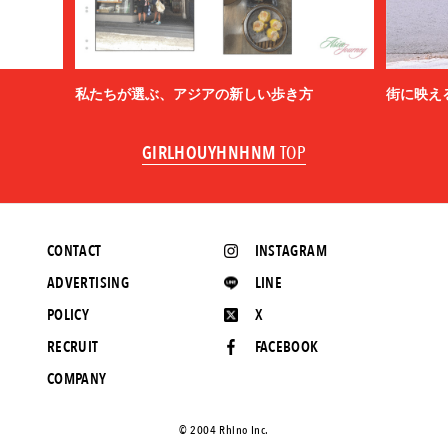
私たちが選ぶ、アジアの新しい歩き方
街に映え
GIRLHOUYHNHNM
TOP
CONTACT
INSTAGRAM
ADVERTISING
LINE
POLICY
X
RECRUIT
FACEBOOK
COMPANY
©️ 2004 Rhino Inc.