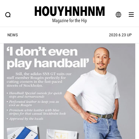
NEWS
FEATURE
BLOG
SNAP
Commune H
ヒップなファッション、カルチャー、ライフスタイルWEBマガジン
JA
NEWS
2020.6.23 UP
EN
#注目のタグ
#SHOPPING ADDICT
#憧れの逸品
#ESSENTIAL DESIGNS
#古着サミット
#NEW VINTAGE
#マイナーグッド図鑑
#路地裏てぃーん。
#MONTHLY JOURNAL
#GH 銘品の所以
#フイナムのYouTube
#Commune H
#FOCUS IT
#AH.H
#ととけん
#FASHION
#MUSIC
#MOVIE