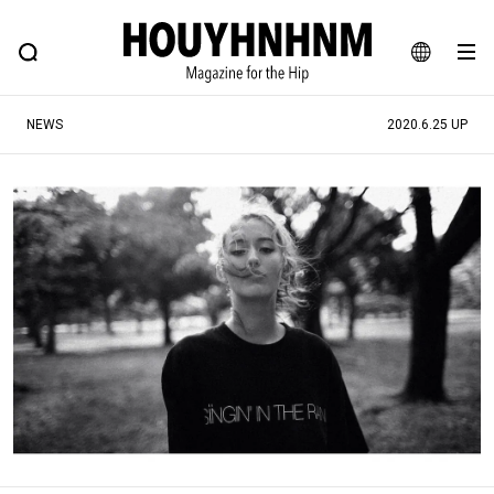
NEWS
FEATURE
BLOG
SNAP
Commune H
ヒップなファッション、カルチャー、ライフスタイルWEBマガジン
JA
NEWS
2020.6.25 UP
EN
#注目のタグ
#SHOPPING ADDICT
#憧れの逸品
#ESSENTIAL DESIGNS
#古着サミット
#NEW VINTAGE
#マイナーグッド図鑑
#路地裏てぃーん。
#MONTHLY JOURNAL
#GH 銘品の所以
#フイナムのYouTube
#Commune H
#FOCUS IT
#AH.H
#ととけん
#FASHION
#MUSIC
#MOVIE