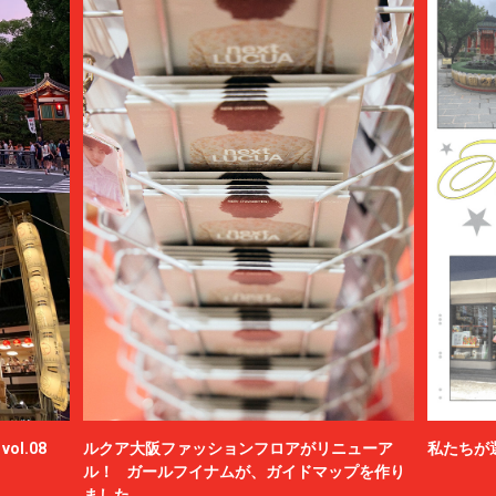
ol.08
ルクア大阪ファッションフロアがリニューア
私たちが
ル！ ガールフイナムが、ガイドマップを作り
ました。