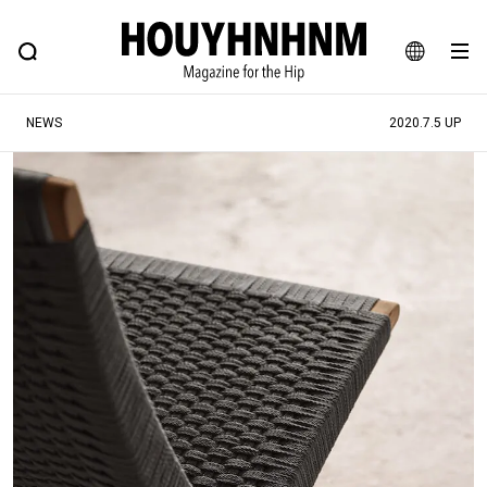
NEWS
FEATURE
BLOG
SNAP
Commune H
ヒップなファッション、カルチャー、ライフスタイルWEBマガジン
JA
NEWS
2020.7.5 UP
EN
#注目のタグ
#SHOPPING ADDICT
#憧れの逸品
#ESSENTIAL DESIGNS
#古着サミット
#NEW VINTAGE
#マイナーグッド図鑑
#路地裏てぃーん。
#MONTHLY JOURNAL
#GH 銘品の所以
#フイナムのYouTube
#Commune H
#FOCUS IT
#AH.H
#ととけん
#FASHION
#MUSIC
#MOVIE